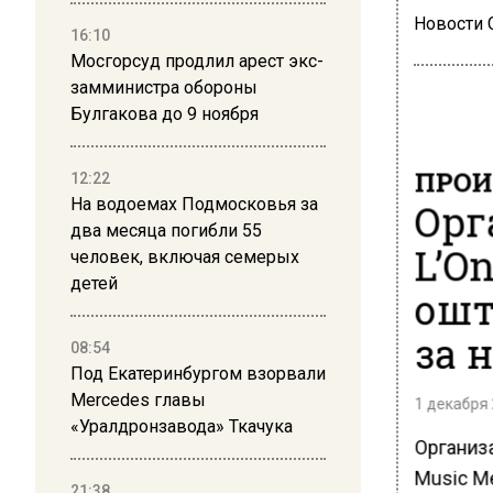
Новости
16:10
Мосгорсуд продлил арест экс-
замминистра обороны
Булгакова до 9 ноября
ПРОИ
12:22
На водоемах Подмосковья за
Орг
два месяца погибли 55
L’O
человек, включая семерых
детей
ошт
за 
08:54
Под Екатеринбургом взорвали
Mercedes главы
1 декабря 
«Уралдронзавода» Ткачука
Организ
Music M
21:38