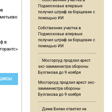
ов
еметьево
Собственник участка в
Подмосковье впервые
получил штраф за борщевик с
ф в
помощью ИИ
торантс»
ШИСЬ!
Мосгорсуд продлил арест экс-
замминистра обороны
Булгакова до 9 ноября