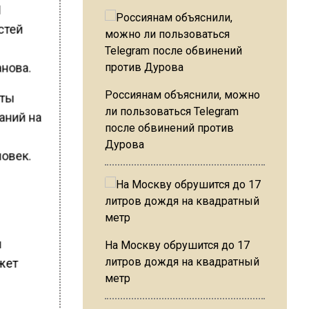
1
стей
нова.
Россиянам объяснили, можно
кты
ли пользоваться Telegram
аний на
после обвинений против
Дурова
ловек.
м
На Москву обрушится до 17
литров дождя на квадратный
жет
метр