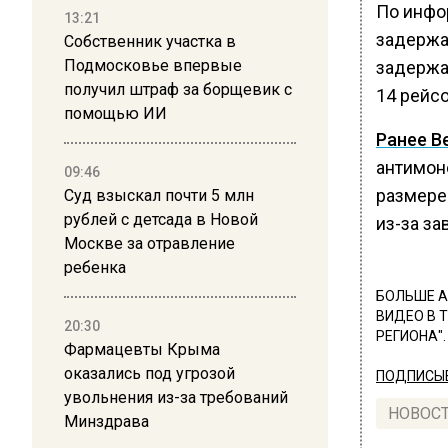
По инфо
13:21
задержа
Собственник участка в
Подмосковье впервые
задержа
получил штраф за борщевик с
14 рейс
помощью ИИ
Ранее В
антимон
09:46
размере
Суд взыскал почти 5 млн
рублей с детсада в Новой
из-за з
Москве за отравление
ребенка
БОЛЬШЕ А
ВИДЕО В 
20:30
РЕГИОНА".
Фармацевты Крыма
оказались под угрозой
ПОДПИСЫВ
увольнения из-за требований
НОВОС
Минздрава