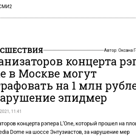
 СМИ2
СШЕСТВИЯ
Автор:
Оксана 
анизаторов концерта рэ
ne в Москве могут
рафовать на 1 млн рубл
нарушение эпидмер
2021, 11:41
аторов концерта рэпера L’One, который прошел на пл
edia Dome на шоссе Энтузиастов, за нарушение мер