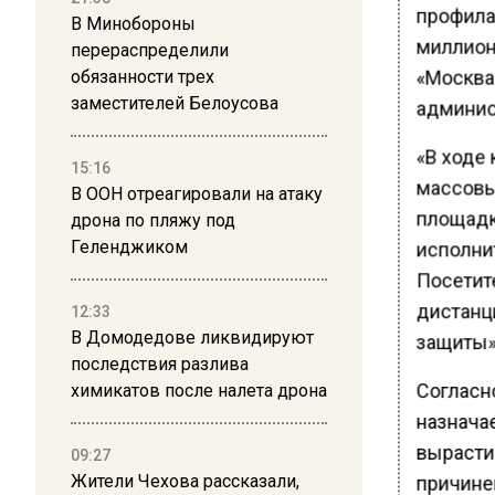
профила
В Минобороны
миллион
перераспределили
«Москва
обязанности трех
заместителей Белоусова
админис
«В ходе
15:16
массовы
В ООН отреагировали на атаку
площадк
дрона по пляжу под
Геленджиком
исполнит
Посетит
дистанц
12:33
В Домодедове ликвидируют
защиты»,
последствия разлива
Согласн
химикатов после налета дрона
назнача
вырасти 
09:27
Жители Чехова рассказали,
причине