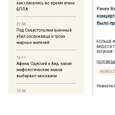
как спасались во время атаки
Ранее В
БПЛА
концерт
было пр
21:50
Под Севастополем военный
убил сослуживца и троих
БОЛЬШЕ А
мирных жителей
ВИДЕО В 
РЕГИОНА".
16:11
ПОДПИСЫВ
Афина, Одиссей и Аид: какие
мифологические имена
НОВОС
выбирают москвичи
Новости
13:50
Дима Билан ответил на
критику концерта в Москве