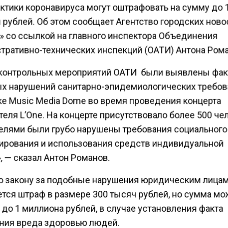
ктики коронавируса могут оштрафовать на сумму до 
 рублей. Об этом сообщает Агентство городских ново
» со ссылкой на главного инспектора Объединения
тративно-технических инспекций (ОАТИ) Антона Рома
 контрольных мероприятий ОАТИ были выявлены фа
х нарушений санитарно-эпидемиологических требов
е Music Media Dome во время проведения концерта
еля L’One. На концерте присутствовало более 500 че
елями были грубо нарушены требования социального
ирования и использования средств индивидуальной
 — сказал Антон Романов.
о закону за подобные нарушения юридическим лица
ется штраф в размере 300 тысяч рублей, но сумма мо
до 1 миллиона рублей, в случае установления факта
ния вреда здоровью людей.