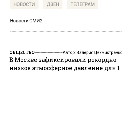
НОВОСТИ
ДЗЕН
ТЕЛЕГРАМ
Новости СМИ2
ОБЩЕСТВО
Автор:
Валерия Цехмистренко
В Москве зафиксировали рекордно
низкое атмосферное давление для 1
декабря
1 декабря 2021, 10:49
На сайте портала «Метеоновости» указано,
что на станции ВДНХ атмосферное давление
в полночь составило − 966,2 гПа, побив
рекорд 1988 года.