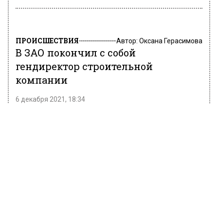
ПРОИСШЕСТВИЯ
Автор:
Оксана Герасимова
В ЗАО покончил с собой
гендиректор строительной
компании
6 декабря 2021, 18:34
Генеральный директор строительной
компании ООО «Промстрой-М» и учредитель
ООО «Промстрой» Владимир Прохоров
покончил с собой в Москве. Об этом
сообщает Lenta.ru со ссылкой на РЕН ТВ.
Тело 63-летнего бизнесмена нашли было
найдено под окнами дома на улице Маршала