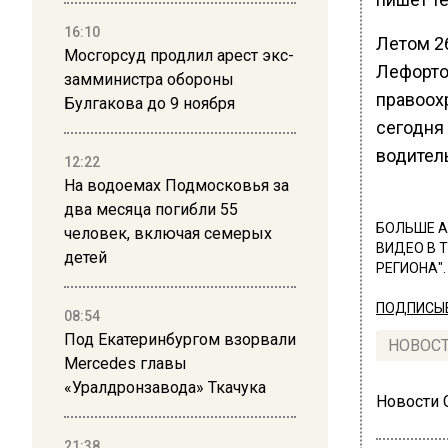
16:10
Летом 2
Мосгорсуд продлил арест экс-
Лефорто
замминистра обороны
правоох
Булгакова до 9 ноября
сегодня 
водител
12:22
На водоемах Подмосковья за
два месяца погибли 55
БОЛЬШЕ А
человек, включая семерых
ВИДЕО В 
детей
РЕГИОНА".
ПОДПИСЫВ
08:54
Под Екатеринбургом взорвали
НОВОС
Mercedes главы
«Уралдронзавода» Ткачука
Новости
21:38