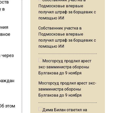
рств
у в
ения
Собственник участка в
ивное
Подмосковье впервые
получил штраф за борщевик с
помощью ИИ
 через
граждан
Мосгорсуд продлил арест экс-
замминистра обороны
Булгакова до 9 ноября
б этом