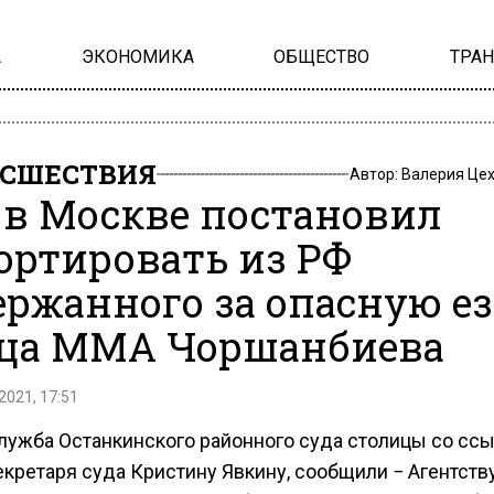
А
ЭКОНОМИКА
ОБЩЕСТВО
ТРА
СШЕСТВИЯ
Автор:
Валерия Це
 в Москве постановил
ортировать из РФ
ержанного за опасную е
ца ММА Чоршанбиева
2021, 17:51
лужба Останкинского районного суда столицы со ссы
екретаря суда Кристину Явкину, сообщили − Агентств