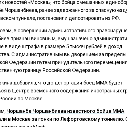
их новостей «Москва», что бойца смешанных единобо
е Чоршанбиева, ранее задержанного за опасную езд
вском туннеле, постановили депортировать из РФ.
ловам, в совершении административного правонаруш
иев признан виновным, ему назначено администрат
е в виде штрафа в размере 5 тысяч рублей в доход
ства. С административным выдворением за пределы
кой Федерации путем принудительного перемещения
ственную границу Российской Федерации.
вкина добавила, что до депортации боец ММА будет
ься в Центре временного содержания иностранных 
России по Москве.
им,
Чоршанбе Чоршанбиева известного бойца MMA
ли в Москве за гонки по Лефортовскому тоннелю.
О
елеграм-канал Мash.