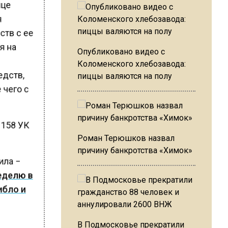
нце
я
ств с ее
ля на
Опубликовано видео с
Коломенского хлебозавода:
едств,
пиццы валяются на полу
 чего с
. 158 УК
Роман Терюшков назвал
причину банкротства «Химок»
ила −
еделю в
ибло и
В Подмосковье прекратили