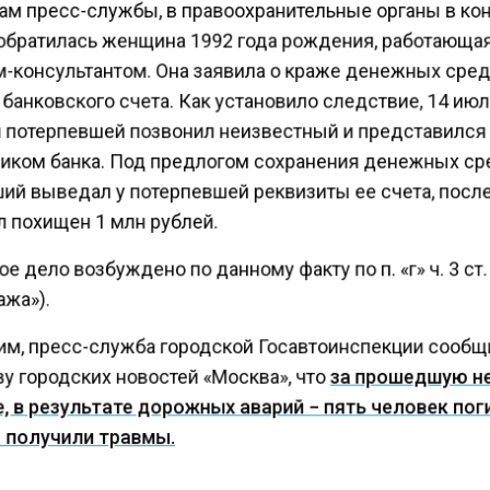
ам пресс-службы, в правоохранительные органы в ко
обратилась женщина 1992 года рождения, работающа
-консультантом. Она заявила о краже денежных сред
банковского счета. Как установило следствие, 14 ию
 потерпевшей позвонил неизвестный и представился
иком банка. Под предлогом сохранения денежных ср
ий выведал у потерпевшей реквизиты ее счета, после
л похищен 1 млн рублей.
е дело возбуждено по данному факту по п. «г» ч. 3 ст
жа»).
м, пресс-служба городской Госавтоинспекции сообщ
у городских новостей «Москва», что
за прошедшую н
, в результате дорожных аварий − пять человек пог
 получили травмы.