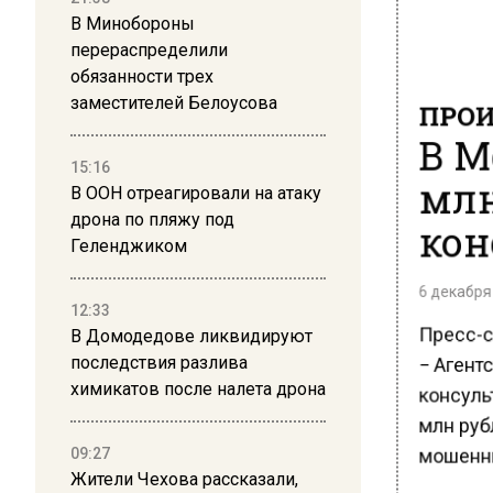
В Минобороны
перераспределили
обязанности трех
ПРОИ
заместителей Белоусова
В М
15:16
млн
В ООН отреагировали на атаку
кон
дрона по пляжу под
Геленджиком
6 декабря 
12:33
Пресс-с
В Домодедове ликвидируют
− Агентс
последствия разлива
консуль
химикатов после налета дрона
млн руб
мошенни
09:27
Жители Чехова рассказали,