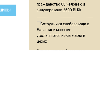
гражданство 88 человек и
аннулировали 2600 ВНЖ
ШИСЬ!
Сотрудники хлебозавода в
Балашихе массово
увольняются из-за жары в
цехах
хмистренко
л 1
-
Резкое похолодание с