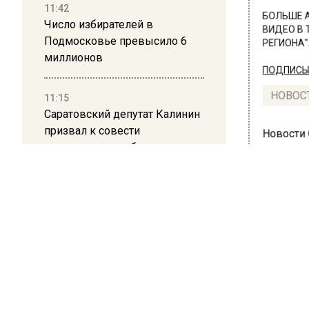
11:42
БОЛЬШЕ А
Число избирателей в
ВИДЕО В 
Подмосковье превысило 6
РЕГИОНА".
миллионов
ПОДПИСЫВ
11:15
НОВОС
Саратовский депутат Калинин
призвал к совести
Новости
ветеранское сообщество
Польши
10:34
Пять человек погибли в
ПРОИ
результате атаки БПЛА на
В М
Московскую область
млн
21:36