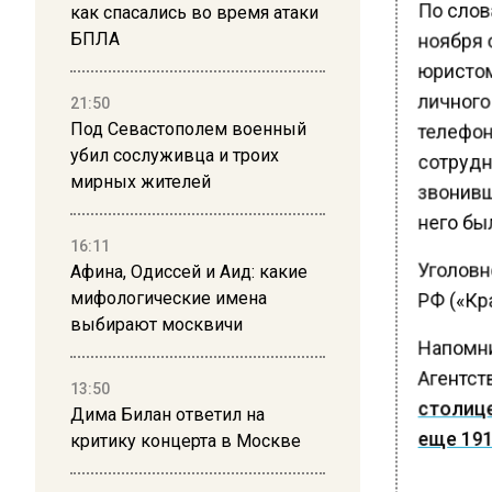
По слов
как спасались во время атаки
ноября 
БПЛА
юристом
личного 
21:50
телефон
Под Севастополем военный
убил сослуживца и троих
сотрудн
мирных жителей
звонивш
него бы
16:11
Уголовно
Афина, Одиссей и Аид: какие
мифологические имена
РФ («Кра
выбирают москвичи
Напомни
Агентств
13:50
столице
Дима Билан ответил на
еще 191
критику концерта в Москве