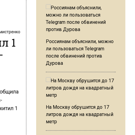
хмистренко
л 1
Россиянам объяснили, можно
-
ли пользоваться Telegram
после обвинений против
Дурова
сообщила
а-
хитил 1
На Москву обрушится до 17
литров дождя на квадратный
ь
метр