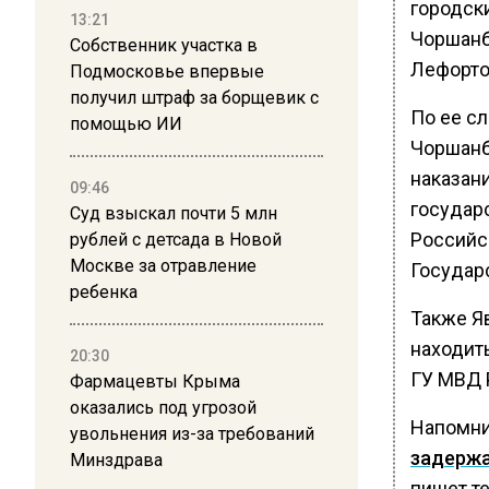
городск
13:21
Чоршанб
Собственник участка в
Лефорто
Подмосковье впервые
получил штраф за борщевик с
По ее с
помощью ИИ
Чоршанб
наказани
09:46
государ
Суд взыскал почти 5 млн
Российс
рублей с детсада в Новой
Москве за отравление
Государ
ребенка
Также Я
находит
20:30
ГУ МВД 
Фармацевты Крыма
оказались под угрозой
Напомн
увольнения из-за требований
задержа
Минздрава
пишет т