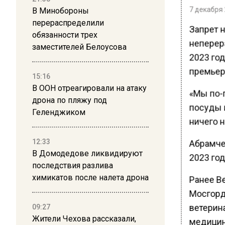
7 декабря 
В Минобороны
перераспределили
Запрет 
обязанности трех
неперер
заместителей Белоусова
2023 год
премьер
15:16
В ООН отреагировали на атаку
«Мы по-
дрона по пляжу под
посуды 
Геленджиком
ничего 
12:33
Абрамчен
В Домодедове ликвидируют
2023 год
последствия разлива
химикатов после налета дрона
Ранее В
Мосгорд
ветерин
09:27
Жители Чехова рассказали,
медицин