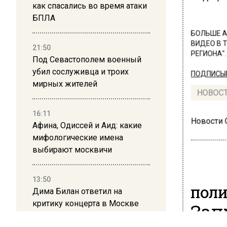
как спасались во время атаки
БПЛА
БОЛЬШЕ А
ВИДЕО В 
21:50
РЕГИОНА".
Под Севастополем военный
убил сослуживца и троих
ПОДПИСЫВ
мирных жителей
НОВОС
16:11
Новости
Афина, Одиссей и Аид: какие
мифологические имена
выбирают москвичи
13:50
ПОЛ
Дима Билан ответил на
критику концерта в Москве
Зап