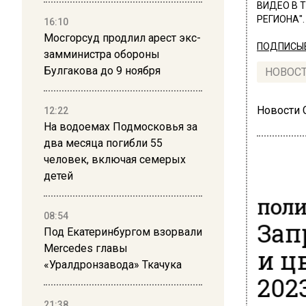
ВИДЕО В 
РЕГИОНА".
16:10
Мосгорсуд продлил арест экс-
ПОДПИСЫВ
замминистра обороны
Булгакова до 9 ноября
НОВОС
Новости
12:22
На водоемах Подмосковья за
два месяца погибли 55
человек, включая семерых
детей
ПОЛ
08:54
Зап
Под Екатеринбургом взорвали
Mercedes главы
и ц
«Уралдронзавода» Ткачука
202
21:38