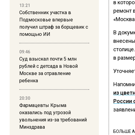
в котор
13:21
ремонт в
Собственник участка в
«Москва
Подмосковье впервые
получил штраф за борщевик с
В докум
помощью ИИ
внесены
столице.
09:46
в размер
Суд взыскал почти 5 млн
рублей с детсада в Новой
Уточняет
Москве за отравление
ребенка
Напомн
из цвет
20:30
России с
Фармацевты Крыма
заявлен
оказались под угрозой
увольнения из-за требований
Минздрава
БОЛЬШЕ А