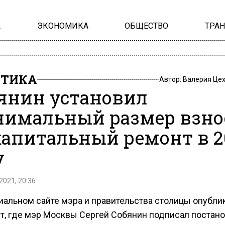
А
ЭКОНОМИКА
ОБЩЕСТВО
ТРА
ИТИКА
Автор:
Валерия Це
янин установил
имальный размер взно
капитальный ремонт в 2
у
2021, 20:36
иальном сайте мэра и правительства столицы опубли
т, где мэр Москвы Сергей Собянин подписал постано