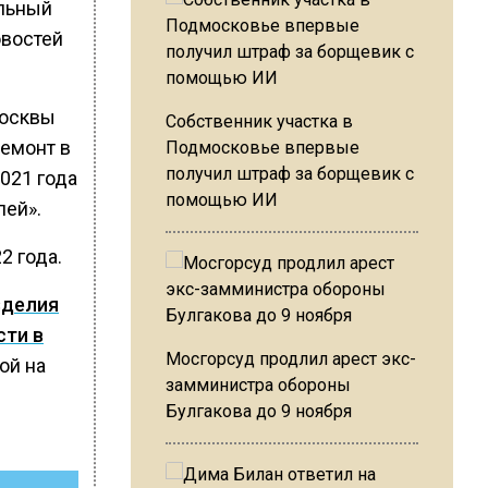
альный
овостей
Москвы
Собственник участка в
емонт в
Подмосковье впервые
получил штраф за борщевик с
2021 года
помощью ИИ
лей».
2 года.
зделия
сти в
Мосгорсуд продлил арест экс-
ой на
замминистра обороны
Булгакова до 9 ноября