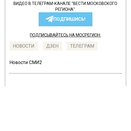
ВИДЕО В ТЕЛЕГРАМ-КАНАЛЕ "ВЕСТИ МОСКОВСКОГО
РЕГИОНА".
ПОДПИШИСЬ!
ПОДПИСЫВАЙТЕСЬ НА МОСРЕГИОН:
НОВОСТИ
ДЗЕН
ТЕЛЕГРАМ
Новости СМИ2
ПРОИСШЕСТВИЯ
Автор:
Маргарита Матяж
В Подмосковье задержали мужчину
со хранившего поддельный табак на
миллионы рублей
8 декабря 2021, 16:54