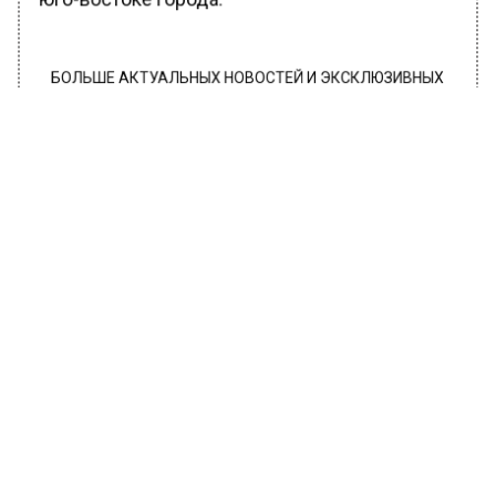
юго-востоке города.
БОЛЬШЕ АКТУАЛЬНЫХ НОВОСТЕЙ И ЭКСКЛЮЗИВНЫХ
ВИДЕО В ТЕЛЕГРАМ-КАНАЛЕ "ВЕСТИ МОСКОВСКОГО
РЕГИОНА".
ПОДПИШИСЬ!
ПОДПИСЫВАЙТЕСЬ НА МОСРЕГИОН:
НОВОСТИ
ДЗЕН
ТЕЛЕГРАМ
Новости СМИ2
ПРОИСШЕСТВИЯ
Автор:
Оксана Герасимова
В квартире стрелявшего в МФЦ