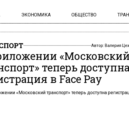
А
ЭКОНОМИКА
ОБЩЕСТВО
ТРА
СПОРТ
Автор:
Валерия Це
риложении «Московски
нспорт» теперь доступн
истрация в Face Pay