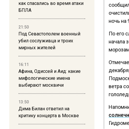
как спасались во время атаки
сообщил
БПЛА
очистил
ночь на 
21:50
По его с
Под Севастополем военный
убил сослуживца и троих
начала 
мирных жителей
морозам
Отмечае
16:11
декабря,
Афина, Одиссей и Аид: какие
Подмоск
мифологические имена
выбирают москвичи
ветра со
гололед
13:50
Напомн
Дима Билан ответил на
солнечн
критику концерта в Москве
Гидроме