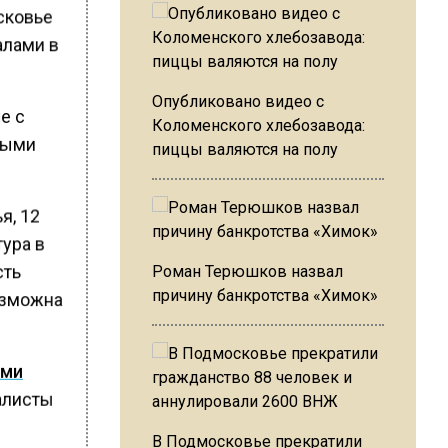
сковье
алами в
Опубликовано видео с
е с
Коломенского хлебозавода:
мыми
пиццы валяются на полу
я, 12
тура в
сть
Роман Терюшков назвал
причину банкротства «Химок»
возможна
ами
иалисты
В Подмосковье прекратили