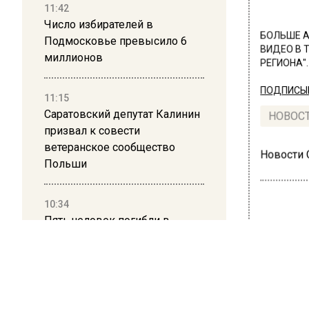
11:42
Число избирателей в
БОЛЬШЕ А
Подмосковье превысило 6
ВИДЕО В 
миллионов
РЕГИОНА".
ПОДПИСЫВ
11:15
Саратовский депутат Калинин
НОВОС
призвал к совести
ветеранское сообщество
Новости
Польши
10:34
Пять человек погибли в
результате атаки БПЛА на
ТРАН
Московскую область
В П
21:36
км 