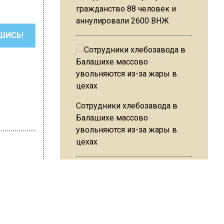
гражданство 88 человек и
аннулировали 2600 ВНЖ
ШИСЬ!
Сотрудники хлебозавода в
Балашихе массово
увольняются из-за жары в
цехах
хмистренко
ысяч
 за
Резкое похолодание с