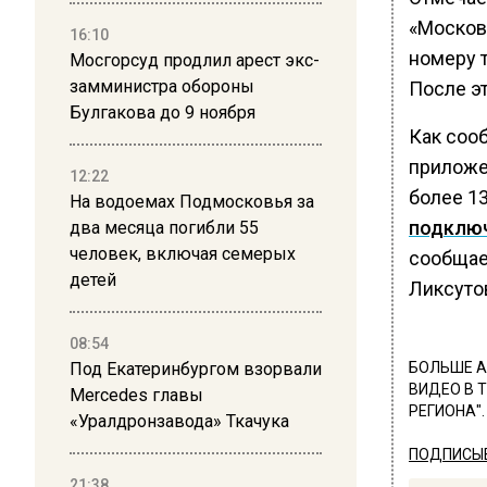
«Московс
16:10
номеру т
Мосгорсуд продлил арест экс-
замминистра обороны
После эт
Булгакова до 9 ноября
Как сооб
приложе
12:22
более 13
На водоемах Подмосковья за
подключ
два месяца погибли 55
человек, включая семерых
сообщае
детей
Ликсуто
08:54
Под Екатеринбургом взорвали
БОЛЬШЕ А
ВИДЕО В 
Mercedes главы
РЕГИОНА".
«Уралдронзавода» Ткачука
ПОДПИСЫВ
21:38