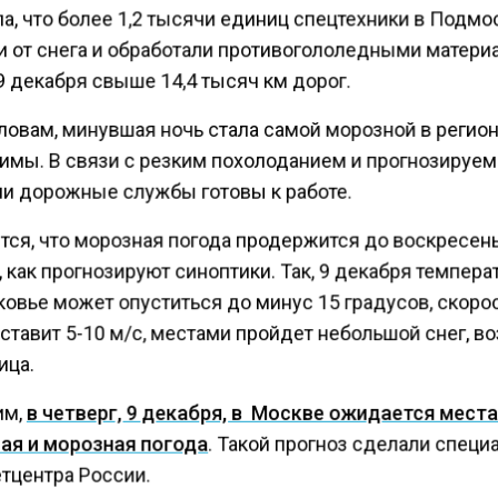
а, что более 1,2 тысячи единиц спецтехники в Подмо
и от снега и обработали противогололедными матери
9 декабря свыше 14,4 тысяч км дорог.
ловам, минувшая ночь стала самой морозной в регион
зимы. В связи с резким похолоданием и прогнозируе
и дорожные службы готовы к работе.
тся, что морозная погода продержится до воскресень
 как прогнозируют синоптики. Так, 9 декабря темпера
овье может опуститься до минус 15 градусов, скоро
ставит 5-10 м/с, местами пройдет небольшой снег, 
ица.
им,
в четверг, 9 декабря, в Москве ожидается мест
ая и морозная погода
. Такой прогноз сделали спец
тцентра России.