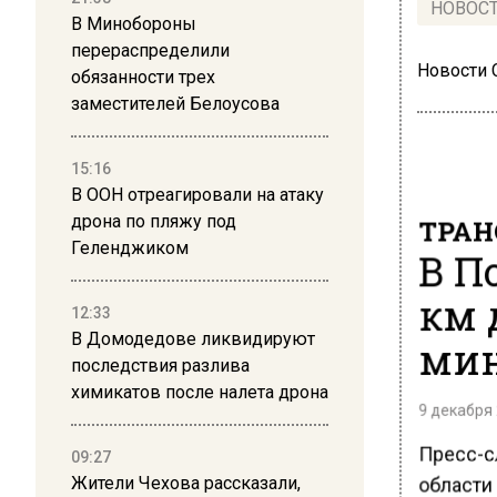
НОВОС
В Минобороны
перераспределили
Новости
обязанности трех
заместителей Белоусова
15:16
В ООН отреагировали на атаку
дрона по пляжу под
ТРАН
Геленджиком
В П
км 
12:33
В Домодедове ликвидируют
мин
последствия разлива
химикатов после налета дрона
9 декабря 
Пресс-с
09:27
области
Жители Чехова рассказали,