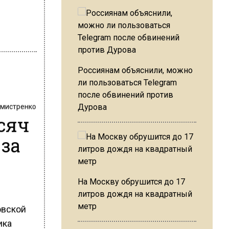
Россиянам объяснили, можно
ли пользоваться Telegram
после обвинений против
хмистренко
Дурова
ысяч
 за
На Москву обрушится до 17
литров дождя на квадратный
метр
овской
ика