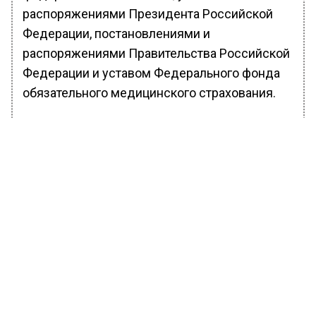
распоряжениями Президента Российской
Федерации, постановлениями и
распоряжениями Правительства Российской
Федерации и уставом Федерального фонда
обязательного медицинского страхования.
Федеральный фонд обязательного
медицинского страхования является
самостоятельным государственным
некоммерческим финансово-кредитным
учреждением.
Федеральный фонд обязательного
медицинского страхования является
юридическим лицом, имеет
самостоятельный баланс, обособленное
имущество, счета в учреждениях