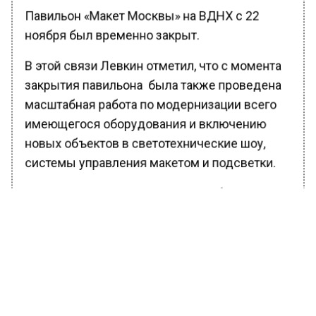
Павильон «Макет Москвы» на ВДНХ с 22
ноября был временно закрыт.
В этой связи Левкин отметил, что с момента
закрытия павильона была также проведена
масштабная работа по модернизации всего
имеющегося оборудования и включению
новых объектов в светотехнические шоу,
системы управления макетом и подсветки.
С сегодняшнего дня павильон работает в
обычном режиме, ежедневно с 10:00 до
20:00, кроме понедельника. Вход свободный
по предъявлению QR-кода. Посещение
павильона организовано в строгом
соответствии с требованиями
Роспотребнадзора.