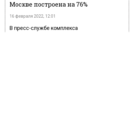
Москве построена на 76%
16 февраля 2022, 12:01
В пресс-службе комплекса
градостроительной политики и строительства
города Москвы сообщили, что строительство
одной из самых длинных эстакад столицы
завершено уже на 76%.
По словам заммэра Москвы по вопросам
градостроительной политики и строительства
Андрея Бочкарева, протяженность эстакады
достигает 2,4 км. Она протянется от
Дмитровского до Алтуфьевского шоссе,
пересекая участок Октябрьской железной
дороги, соединительную железнодорожную
ветку и Савеловское направление МЖД.