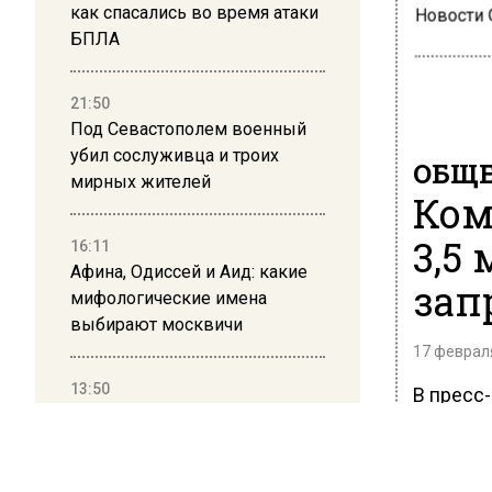
как спасались во время атаки
Новости
БПЛА
21:50
Под Севастополем военный
убил сослуживца и троих
ОБЩЕ
мирных жителей
Ком
3,5
16:11
Афина, Одиссей и Аид: какие
зап
мифологические имена
выбирают москвичи
17 февраля
13:50
В пресс
Дима Билан ответил на
Мировой
критику концерта в Москве
предост
должна в