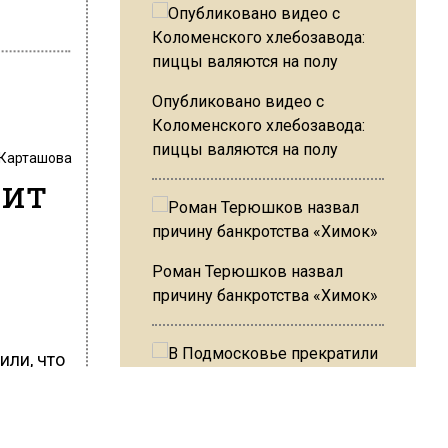
Опубликовано видео с
Коломенского хлебозавода:
пиццы валяются на полу
 Карташова
тит
Роман Терюшков назвал
причину банкротства «Химок»
ли, что
ой в
омпания
В Подмосковье прекратили
 рублей.