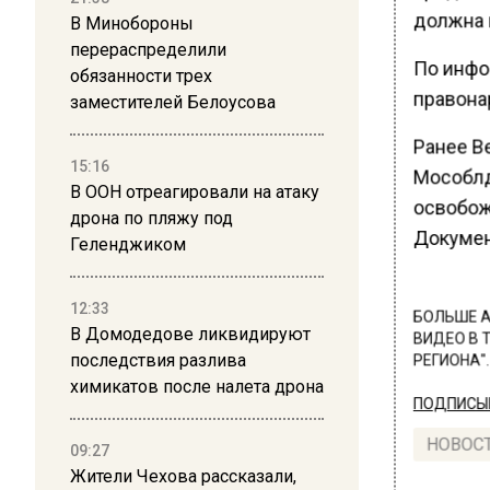
должна в
В Минобороны
перераспределили
По инфо
обязанности трех
правонар
заместителей Белоусова
Ранее В
15:16
Мособлд
В ООН отреагировали на атаку
освобож
дрона по пляжу под
Докумен
Геленджиком
12:33
БОЛЬШЕ А
В Домодедове ликвидируют
ВИДЕО В 
последствия разлива
РЕГИОНА".
химикатов после налета дрона
ПОДПИСЫВ
НОВОС
09:27
Жители Чехова рассказали,