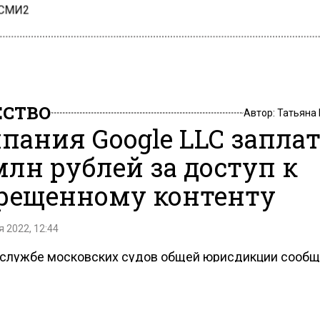
 СМИ2
СТВО
Автор:
Татьяна
пания Google LLC запла
 млн рублей за доступ к
рещенному контенту
 2022, 12:44
-службе московских судов общей юрисдикции сообщи
 судья Москвы признал компанию Google LLC виновн
авлении доступа к запрещенному контенту. Теперь к
ыплатить штраф, сумма которого составляет 3,5 млн