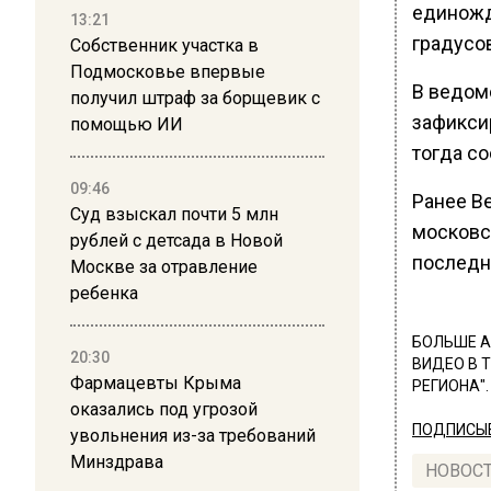
единожд
13:21
градусов
Собственник участка в
Подмосковье впервые
В ведом
получил штраф за борщевик с
зафикси
помощью ИИ
тогда со
09:46
Ранее В
Суд взыскал почти 5 млн
московск
рублей с детсада в Новой
последн
Москве за отравление
ребенка
БОЛЬШЕ А
20:30
ВИДЕО В 
Фармацевты Крыма
РЕГИОНА".
оказались под угрозой
ПОДПИСЫВ
увольнения из-за требований
Минздрава
НОВОС