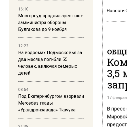
16:10
Новости
Мосгорсуд продлил арест экс-
замминистра обороны
Булгакова до 9 ноября
12:22
ОБЩЕ
На водоемах Подмосковья за
Ком
два месяца погибли 55
человек, включая семерых
3,5
детей
зап
08:54
Под Екатеринбургом взорвали
17 февраля
Mercedes главы
В пресс
«Уралдронзавода» Ткачука
Мировой
предост
21:38