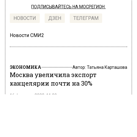
ПОДПИСЫВАЙТЕСЬ НА МОСРЕГИОН:
НОВОСТИ
ДЗЕН
ТЕЛЕГРАМ
Новости СМИ2
ЭКОНОМИКА
Автор:
Татьяна Карташова
Москва увеличила экспорт
канцелярии почти на 30%
16 февраля 2022, 11:00
В пресс-службе комплекса экономической
политики и имущественно-земельных
отношений столицы сообщили, что Москва за
11 месяцев прошлого года экспортировала