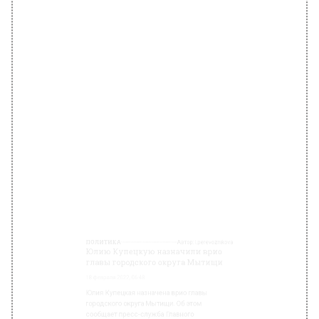
ПОЛИТИКА
Автор:
l.perevoznikova
Юлию Купецкую назначили врио
главы городского округа Мытищи
18 февраля 2022, 06:48
Юлия Купецкая назначена врио главы
городского округа Мытищи. Об этом
сообщает пресс-служба Главного
управления территориальной политики
Московской области.
Согласно сообщению, решение приняли
накануне советом депутатов городского
округа Мытищи Московской области. Виктор