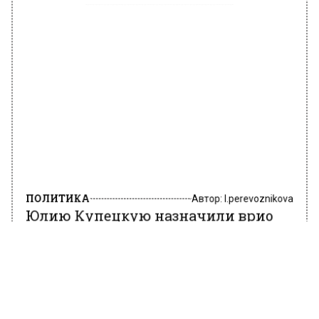
ПОДПИСЫВАЙТЕСЬ НА МОСРЕГИОН:
НОВОСТИ
ДЗЕН
ТЕЛЕГРАМ
Новости СМИ2
ПОЛИТИКА
Автор:
l.perevoznikova
Юлию Купецкую назначили врио
главы городского округа Мытищи
18 февраля 2022, 06:48
Юлия Купецкая назначена врио главы
городского округа Мытищи. Об этом