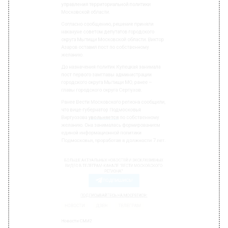
Азаров оставил пост по собственному
желанию.
До назначения политик Купецкая занимала
пост первого замглавы администрации
городского округа Мытищи МО, ранее –
главы городского округа Серпухов.
Ранее Вести Московского региона сообщили,
что вице-губернатор Подмосковья
Виртуозова
увольняется
по собственному
желанию. Она занималась формированием
единой информационной политики
Подмосковья, проработав в должности 7 лет.
БОЛЬШЕ АКТУАЛЬНЫХ НОВОСТЕЙ И ЭКСКЛЮЗИВНЫХ
ВИДЕО В ТЕЛЕГРАМ-КАНАЛЕ "ВЕСТИ МОСКОВСКОГО
РЕГИОНА".
ПОДПИШИСЬ!