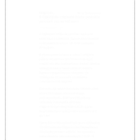
ОБЩЕСТВО
Автор:
l.perevoznikova
В Одинцово открыли после ремонта
детский сад на 140 мест
21 февраля 2022, 13:47
В Одинцово открыли детский сад после
капитального ремонта. Здание расположено
на Можайском шоссе. Об этом сообщает
Интерфакс.
В учреждении осталось только наладить
работу пищеблока. Воспитанников ждут
новые игрушки, современное и качественное
оборудование, а также удобная мебель.
Администрация округа отметила, что
подрядная организация справилась
с поставленной задачей.
Детский сад смогут посещать 140 малышей,
это на 20 больше, чем изначально
рассчитывалось. Власти хотят решить
проблему очередей в детсады
в прилегающих микрорайонах. В садике
будет пять групп для детей в возрасте от 2
до 7 лет.
Ранее Вести Московского региона сообщили,
что поликлиники Подмосковья
вернулись
к
плановому режиму работы. Это связано с
уменьшением заболеваемости COVID-19.