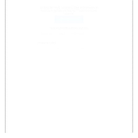
БОЛЬШЕ АКТУАЛЬНЫХ НОВОСТЕЙ И ЭКСКЛЮЗИВНЫХ
ВИДЕО В ТЕЛЕГРАМ-КАНАЛЕ "ВЕСТИ МОСКОВСКОГО
РЕГИОНА".
ПОДПИШИСЬ!
ПОДПИСЫВАЙТЕСЬ НА МОСРЕГИОН:
НОВОСТИ
ДЗЕН
ТЕЛЕГРАМ
Новости СМИ2