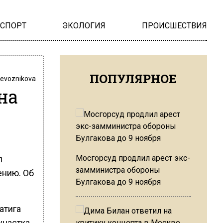
НСПОРТ
ЭКОЛОГИЯ
ПРОИСШЕСТВИЯ
ПОПУЛЯРНОЕ
revoznikova
на
Мосгорсуд продлил арест экс-
л
замминистра обороны
ению. Об
Булгакова до 9 ноября
атига
участка