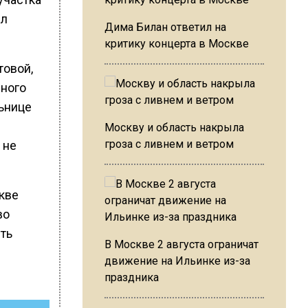
ыл
Дима Билан ответил на
критику концерта в Москве
товой,
чного
льнице
Москву и область накрыла
гроза с ливнем и ветром
 не
кве
во
ить
В Москве 2 августа ограничат
движение на Ильинке из-за
праздника