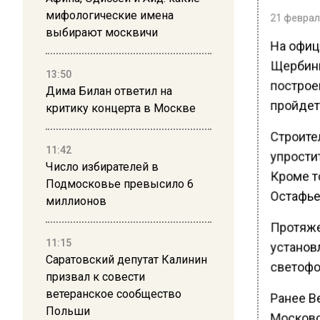
мифологические имена
21 февраля
выбирают москвичи
На офиц
Щербинк
13:50
построе
Дима Билан ответил на
пройдет
критику концерта в Москве
Строите
11:42
упрости
Число избирателей в
Кроме т
Подмосковье превысило 6
Остафье
миллионов
Протяжен
11:15
установ
Саратовский депутат Калинин
светофо
призвал к совести
ветеранское сообщество
Ранее В
Польши
Московс