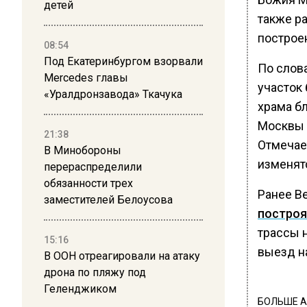
детей
также ра
построен
08:54
Под Екатеринбургом взорвали
По слов
Mercedes главы
участок
«Уралдронзавода» Ткачука
храма б
Москвы 
21:38
Отмечае
В Минобороны
изменят
перераспределили
обязанности трех
Ранее В
заместителей Белоусова
построя
трассы н
15:16
выезд н
В ООН отреагировали на атаку
дрона по пляжу под
Геленджиком
БОЛЬШЕ А