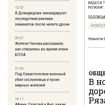
ВИДЕО В 
12:33
РЕГИОНА".
В Домодедове ликвидируют
ПОДПИСЫВ
последствия разлива
химикатов после налета дрона
НОВОС
09:27
Новости
Жители Чехова рассказали,
как спасались во время атаки
БПЛА
21:50
ОБЩЕ
Под Севастополем военный
В н
убил сослуживца и троих
мирных жителей
дор
Ряз
16:11
Афина, Одиссей и Аид: какие