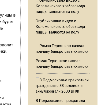
 улицы в
м будет
Опубликовано видео с
Коломенского хлебозавода:
ль
пиццы валяются на полу
озволит
нки.
2
Роман Терюшков назвал
причину банкротства «Химок»
и
рии
В Подмосковье прекратили
ветра.