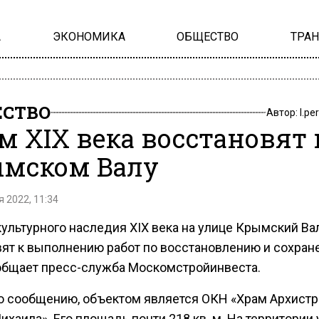
А
ЭКОНОМИКА
ОБЩЕСТВО
ТРА
СТВО
Автор:
l.pe
м XIX века восстановят 
мском Валу
 2022, 11:34
культурного наследия XIX века на улице Крымский Ва
вят к выполнению работ по восстановлению и сохран
общает пресс-служба Москомстройинвеста.
о сообщению, объектом является ОКН «Храм Архистр
хаила». Его площадь почти 218 кв. м. На территории 