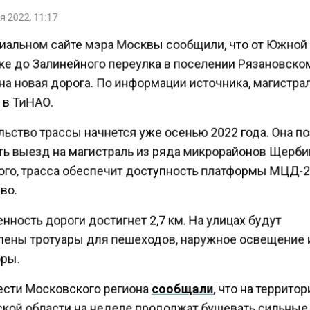
 2022, 11:17
иальном сайте мэра Москвы сообщили, что от Южной
е до Залинейного переулка в поселении Рязановско
на новая дорога. По информации источника, магистра
 в ТиНАО.
льство трассы начнется уже осенью 2022 года. Она п
ть выезд на магистраль из ряда микрорайонов Щерби
ого, трасса обеспечит доступность платформы МЦД-
во.
ность дороги достигнет 2,7 км. На улицах будут
лены тротуары для пешеходов, наружное освещение 
ры.
ести Московского региона
сообщали
, что на террито
кой области на неделе продолжат бушевать сильные 