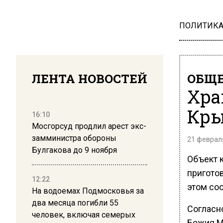
ПОЛИТИК
ЛЕНТА НОВОСТЕЙ
ОБЩЕ
Хра
Кры
16:10
Мосгорсуд продлил арест экс-
замминистра обороны
21 февраля
Булгакова до 9 ноября
Объект 
пригото
12:22
этом со
На водоемах Подмосковья за
два месяца погибли 55
Согласн
человек, включая семерых
Божия Ми