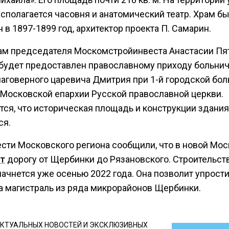
сполагается часовня и анатомический театр. Храм б
 в 1897-1899 год, архитектор проекта П. Самарин.
ам председателя Москомстройинвеста Анастасии Пя
 будет предоставлен православному приходу больни
лаговерного царевича Дмитрия при 1-й городской бо
Московской епархии Русской православной церкви.
тся, что историческая площадь и конструкции здания
ся.
ести Московского региона сообщили, что в новой Мос
т
дорогу от Щербинки до Рязановского. Строительст
ачнется уже осенью 2022 года. Она позволит упрост
а магистраль из ряда микрорайонов Щербинки.
КТУАЛЬНЫХ НОВОСТЕЙ И ЭКСКЛЮЗИВНЫХ