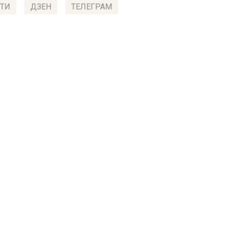
ТИ
ДЗЕН
ТЕЛЕГРАМ
 СМИ2
СТВО
Автор:
l.pe
личный центр
сволонтер» отпразднует
емь лет
 2022, 10:10
ому столичному центру «Мосволонтер» в понедельни