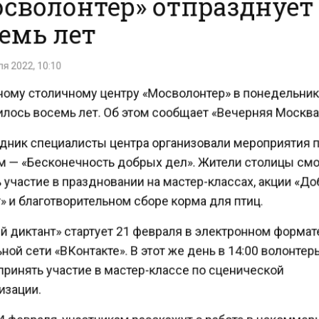
емь лет
 2022, 10:10
ому столичному центру «Мосволонтер» в понедельни
лось восемь лет. Об этом сообщает «Вечерняя Москв
дник специалисты центра организовали мероприятия
 — «Бесконечность добрых дел». Жители столицы см
участие в праздновании на мастер-классах, акции «
 и благотворительном сборе корма для птиц.
 диктант» стартует 21 февраля в электронном формат
ой сети «ВКонтакте». В этот же день в 14:00 волонте
ринять участие в мастер-классе по сценической
зации.
4 февраля, участникам расскажут о работе в некомме