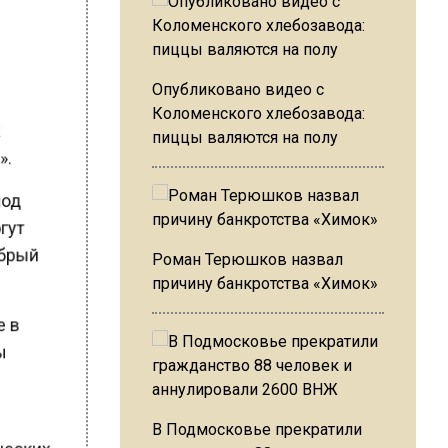
Опубликовано видео с
Коломенского хлебозавода:
к
пиццы валяются на полу
а».
 под
огут
Добрый
Роман Терюшков назвал
причину банкротства «Химок»
е в
ры
В Подмосковье прекратили
рческих