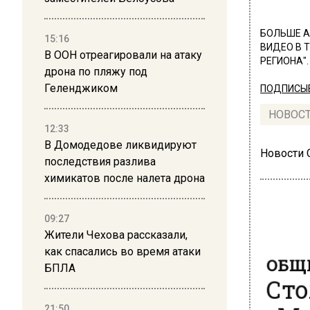
БОЛЬШЕ А
15:16
ВИДЕО В 
В ООН отреагировали на атаку
РЕГИОНА".
дрона по пляжу под
Геленджиком
ПОДПИСЫВ
НОВОС
12:33
В Домодедове ликвидируют
Новости
последствия разлива
химикатов после налета дрона
09:27
Жители Чехова рассказали,
ОБЩЕ
как спасались во время атаки
Сто
БПЛА
«Мо
21:50