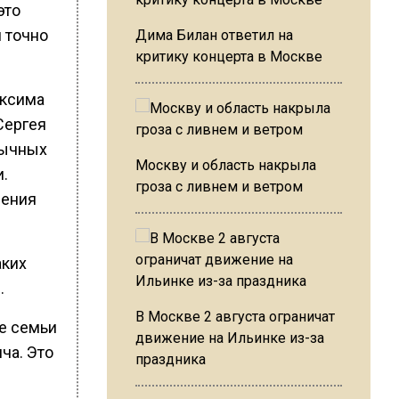
это
 точно
Дима Билан ответил на
критику концерта в Москве
аксима
Сергея
бычных
Москву и область накрыла
и.
гроза с ливнем и ветром
дения
аких
.
В Москве 2 августа ограничат
е семьи
движение на Ильинке из-за
ча. Это
праздника