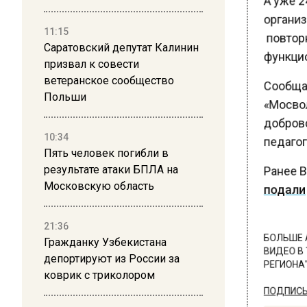
организ
11:15
повторн
Саратовский депутат Калинин
функцио
призвал к совести
ветеранское сообщество
Сообщает
Польши
«Мосвол
доброво
10:34
педагоги
Пять человек погибли в
результате атаки БПЛА на
Ранее В
Московскую область
подали
21:36
Гражданку Узбекистана
БОЛЬШЕ А
ВИДЕО В 
депортируют из России за
РЕГИОНА".
коврик с триколором
ПОДПИСЫВ