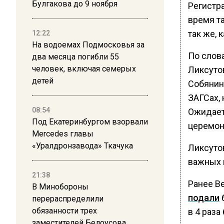
Булгакова до 9 ноября
Регистра
время т
так же, 
12:22
На водоемах Подмосковья за
По слов
два месяца погибли 55
человек, включая семерых
Ликсутов
детей
Собянин
ЗАГСах, 
08:54
Ожидает
Под Екатеринбургом взорвали
церемон
Mercedes главы
«Уралдронзавода» Ткачука
Ликсутов
важных 
21:38
Ранее В
В Минобороны
подали
перераспределили
обязанности трех
в 4 раза
заместителей Белоусова