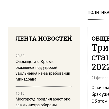
ПОЛИТИК
ЛЕНТА НОВОСТЕЙ
ОБЩЕ
Три
ста
20:30
Фармацевты Крыма
202
оказались под угрозой
увольнения из-за требований
21 февраля
Минздрава
С начала
16:10
брак уже
Мосгорсуд продлил арест экс-
Об этом
замминистра обороны