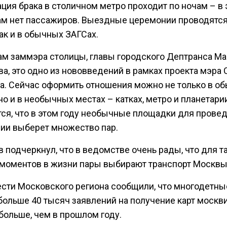
ция брака в столичном метро проходит по ночам – в 
ам нет пассажиров. Выездные церемонии проводятся
как и в обычных ЗАГСах.
ам заммэра столицы, главы городского Дептранса М
а, это одно из нововведений в рамках проекта мэра 
а. Сейчас оформить отношения можно не только в о
но и в необычных местах – катках, метро и планетари
ся, что в этом году необычные площадки для прове
ии выберет множество пар.
 подчеркнул, что в ведомстве очень рады, что для т
моментов в жизни пары выбирают транспорт Москвы
ести Московского региона сообщили, что многодетны
больше 40 тысяч заявлений на получение карт москви
 больше, чем в прошлом году.