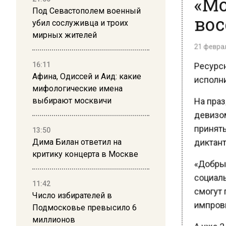
вос
Под Севастополем военный
убил сослуживца и троих
мирных жителей
21 февраля
Ресурсн
16:11
исполни
Афина, Одиссей и Аид: какие
мифологические имена
На праз
выбирают москвичи
девизом
принять 
13:50
диктант»
Дима Билан ответил на
критику концерта в Москве
«Добрый
социальн
11:42
смогут п
Число избирателей в
импрови
Подмосковье превысило 6
миллионов
А уже 2