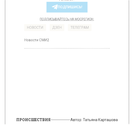
ВИДЕО В ТЕЛЕГРАМ-КАНАЛЕ "ВЕСТИ МОСКОВСКОГО
РЕГИОНА".
ПОДПИШИСЬ!
ПОДПИСЫВАЙТЕСЬ НА МОСРЕГИОН:
НОВОСТИ
ДЗЕН
ТЕЛЕГРАМ
Новости СМИ2
ПРОИСШЕСТВИЯ
Автор:
Татьяна Карташова
На Столярном переулке мужчины
устроили ночную стрельбу
21 февраля 2022, 11:29