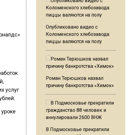
Опубликовано видео с
доналдс»
Коломенского хлебозавода:
пиццы валяются на полу
работок
Роман Терюшков назвал
й,
причину банкротства «Химок»
их услуг
ублей.
а уроке
В Подмосковье прекратили