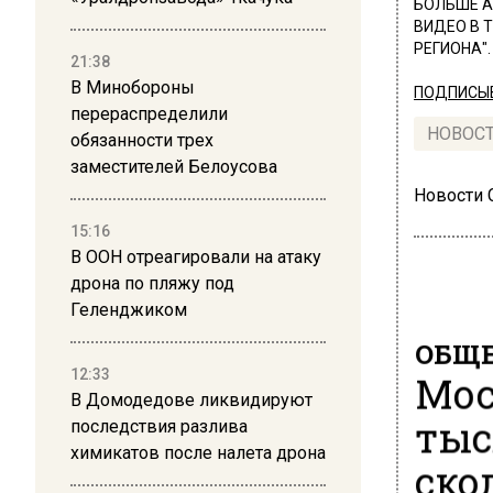
БОЛЬШЕ А
ВИДЕО В 
РЕГИОНА".
21:38
В Минобороны
ПОДПИСЫВ
перераспределили
НОВОС
обязанности трех
заместителей Белоусова
Новости
15:16
В ООН отреагировали на атаку
дрона по пляжу под
Геленджиком
ОБЩЕ
12:33
Мос
В Домодедове ликвидируют
тыс
последствия разлива
химикатов после налета дрона
ско