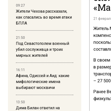
«Ма
09:27
Жители Чехова рассказали,
как спасались во время атаки
21 февраля
БПЛА
Житель 
компенс
21:50
посколь
Под Севастополем военный
составл
убил сослуживца и троих
мирных жителей
В своем
в размер
16:11
транспо
Афина, Одиссей и Аид: какие
– 27 500
мифологические имена
выбирают москвичи
Ранее В
физкульт
13:50
Дима Билан ответил на