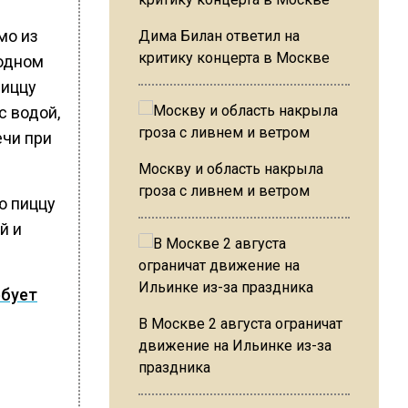
мо из
Дима Билан ответил на
критику концерта в Москве
родном
пиццу
с водой,
ечи при
Москву и область накрыла
гроза с ливнем и ветром
ю пиццу
й и
ебует
В Москве 2 августа ограничат
движение на Ильинке из-за
праздника