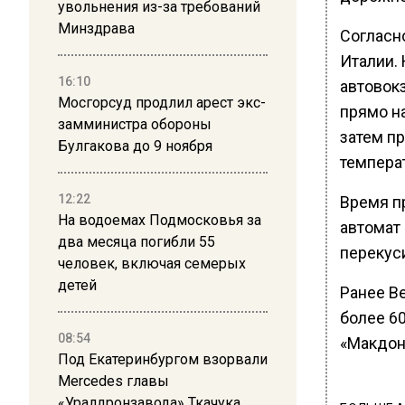
увольнения из-за требований
Минздрава
Согласн
Италии.
16:10
автовокз
Мосгорсуд продлил арест экс-
прямо на
замминистра обороны
затем п
Булгакова до 9 ноября
температ
12:22
Время п
На водоемах Подмосковья за
автомат 
два месяца погибли 55
перекус
человек, включая семерых
детей
Ранее В
более 60
08:54
«Макдон
Под Екатеринбургом взорвали
Mercedes главы
«Уралдронзавода» Ткачука