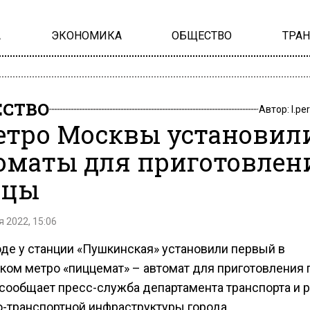
А
ЭКОНОМИКА
ОБЩЕСТВО
ТРА
СТВО
Автор:
l.pe
етро Москвы установил
оматы для приготовлен
ццы
 2022, 15:06
оде у станции «Пушкинская» установили первый в
ком метро «пиццемат» – автомат для приготовления 
 сообщает пресс-служба департамента транспорта и 
-транспортной инфраструктуры города.