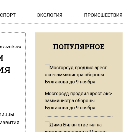
НСПОРТ
ЭКОЛОГИЯ
ПРОИСШЕСТВИЯ
ПОПУЛЯРНОЕ
revoznikova
и
ия
Мосгорсуд продлил арест экс-
замминистра обороны
Булгакова до 9 ноября
пиццы.
развития