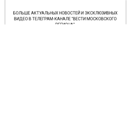
БОЛЬШЕ АКТУАЛЬНЫХ НОВОСТЕЙ И ЭКСКЛЮЗИВНЫХ
ВИДЕО В ТЕЛЕГРАМ-КАНАЛЕ "ВЕСТИ МОСКОВСКОГО
РЕГИОНА".
ПОДПИШИСЬ!
ПОДПИСЫВАЙТЕСЬ НА МОСРЕГИОН:
НОВОСТИ
ДЗЕН
ТЕЛЕГРАМ
Новости СМИ2
ОБЩЕСТВО
Автор:
l.perevoznikova
Велосипедистам‑новичкам
посоветовали подождать весны для