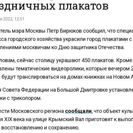
здничных плакатов
 2022, 12:51
тель мэра Москвы Петр Бирюков сообщил, что спец
са городского хозяйства украсили город плакатами с
лениями москвичам ко Дню защитника Отечества.
ловам, сейчас столицу украшают 450 плакатов. Кроме 
влены тематические видеоролики, которые вечером 2
 будут транслироваться на домах-книжках на Новом 
я Совета Федерации на Большой Дмитровке установ
ки с триколором.
ести Московского региона
сообщали
, что объект кул
я XIX века на улице Крымский Вал приготовят к вып
о восстановлению и сохранению.