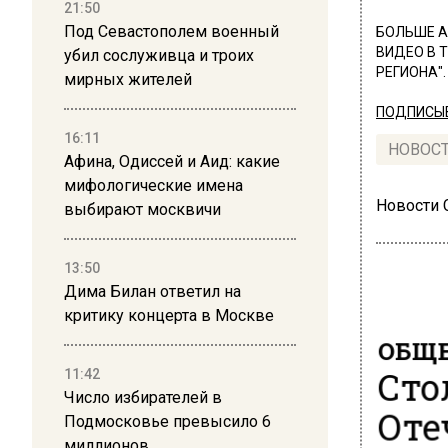
21:50
Под Севастополем военный
БОЛЬШЕ А
ВИДЕО В 
убил сослуживца и троих
РЕГИОНА".
мирных жителей
ПОДПИСЫВ
16:11
НОВОС
Афина, Одиссей и Аид: какие
мифологические имена
Новости
выбирают москвичи
13:50
Дима Билан ответил на
критику концерта в Москве
ОБЩЕ
Сто
11:42
Число избирателей в
Оте
Подмосковье превысило 6
миллионов