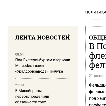
ПОЛИТИК
ЛЕНТА НОВОСТЕЙ
ОБЩЕ
В П
фле
08:54
Под Екатеринбургом взорвали
фел
Mercedes главы
«Уралдронзавода» Ткачука
21 февраля
Фельдше
21:38
В Минобороны
флешмоб
перераспределили
под хеш
обязанности трех
професс