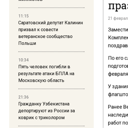
пра
11:15
21 февраля
Саратовский депутат Калинин
Замести
призвал к совести
ветеранское сообщество
Комплек
Польши
поздрав
По его с
10:34
подгото
Пять человек погибли в
февраля
результате атаки БПЛА на
Московскую область
У здани
флагшто
21:36
Гражданку Узбекистана
Ранее В
депортируют из России за
наследи
коврик с триколором
работ п