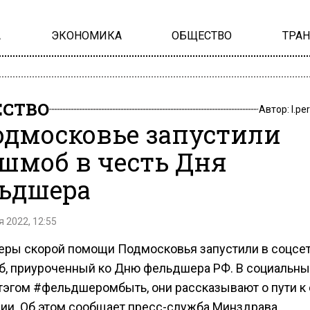
А
ЭКОНОМИКА
ОБЩЕСТВО
ТРА
СТВО
Автор:
l.pe
одмосковье запустили
шмоб в честь Дня
ьдшера
 2022, 12:55
ры скорой помощи Подмосковья запустили в соцсе
, приуроченный ко Дню фельдшера РФ. В социальны
тэгом #фельдшеромбыть, они рассказывают о пути к
ии. Об этом сообщает пресс-служба Минздрава