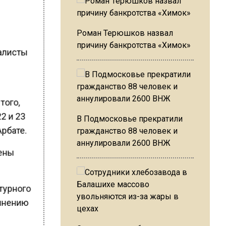
Роман Терюшков назвал
причину банкротства «Химок»
иалисты
того,
2 и 23
В Подмосковье прекратили
Арбате.
гражданство 88 человек и
аннулировали 2600 ВНЖ
лены
ьтурного
олнению