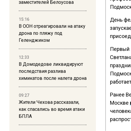
заместителей Белоусова
Подмоск
День фе
15:16
В ООН отреагировали на атаку
запускае
дрона по пляжу под
присоед
Геленджиком
Первый 
Светлан
12:33
В Домодедове ликвидируют
праздник
последствия разлива
Подмоск
химикатов после налета дрона
работает
Ранее В
09:27
Жители Чехова рассказали,
Москве
как спасались во время атаки
человека
БПЛА
распрос