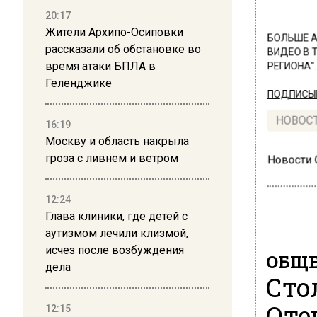
20:17
Жители Архипо-Осиповки
БОЛЬШЕ А
рассказали об обстановке во
ВИДЕО В 
время атаки БПЛА в
РЕГИОНА".
Геленджике
ПОДПИСЫВ
НОВОС
16:19
Москву и область накрыла
гроза с ливнем и ветром
Новости
12:24
Глава клиники, где детей с
аутизмом лечили клизмой,
исчез после возбуждения
ОБЩЕ
дела
Сто
Оте
12:15