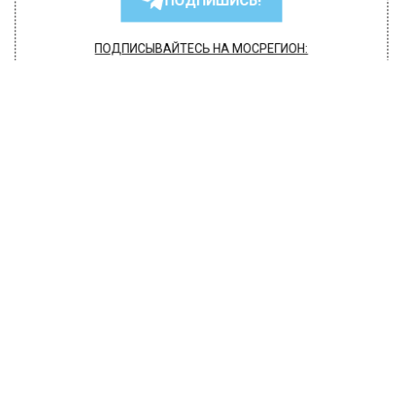
ПОДПИШИСЬ!
ПОДПИСЫВАЙТЕСЬ НА МОСРЕГИОН:
НОВОСТИ
ДЗЕН
ТЕЛЕГРАМ
Новости СМИ2
ПРОИСШЕСТВИЯ
Автор:
l.perevoznikova
В Серпухове задержали двух
похитителей сигарет и алкоголя
24 февраля 2022, 12:09
Сотрудники уголовного розыска
Серпуховского отделения МУ МВД России