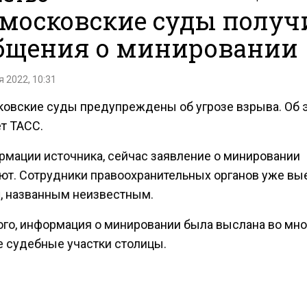
 московские суды полу
бщения о минировании
 2022, 10:31
ковские суды предупреждены об угрозе взрыва. Об 
т ТАСС.
рмации источника, сейчас заявление о минировании
ют. Сотрудники правоохранительных органов уже вы
, названным неизвестным.
ого, информация о минировании была выслана во мно
 судебные участки столицы.
ести Московского региона
сообщали
, что в четверг у
тах Московского региона задержаны и отменены 206 