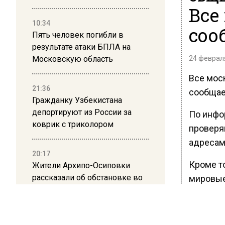
Все
10:34
соо
Пять человек погибли в
результате атаки БПЛА на
Московскую область
24 февраля
Все мос
21:36
сообщае
Гражданку Узбекистана
депортируют из России за
По инфо
коврик с триколором
проверя
адресам
20:17
Кроме т
Жители Архипо-Осиповки
рассказали об обстановке во
мировые
время атаки БПЛА в
Ранее В
Геленджике
аэропор