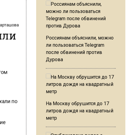
 Карташова
чили
Россиянам объяснили, можно
ли пользоваться Telegram
после обвинений против
Дурова
этом
ехали по
На Москву обрушится до 17
литров дождя на квадратный
метр
гие