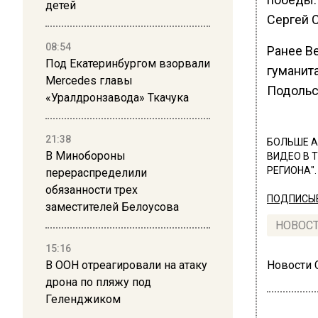
детей
Сергей 
08:54
Ранее В
Под Екатеринбургом взорвали
гуманит
Mercedes главы
Подольс
«Уралдронзавода» Ткачука
21:38
БОЛЬШЕ А
В Минобороны
ВИДЕО В 
РЕГИОНА".
перераспределили
обязанности трех
ПОДПИСЫВ
заместителей Белоусова
НОВОС
15:16
В ООН отреагировали на атаку
Новости
дрона по пляжу под
Геленджиком