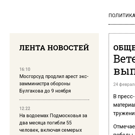
ПОЛИТИК
ЛЕНТА НОВОСТЕЙ
ОБЩЕ
Вет
вып
16:10
Мосгорсуд продлил арест экс-
замминистра обороны
24 февраля
Булгакова до 9 ноября
В пресс
материа
12:22
труженик
На водоемах Подмосковья за
два месяца погибли 55
Отмечае
человек, включая семерых
победы.