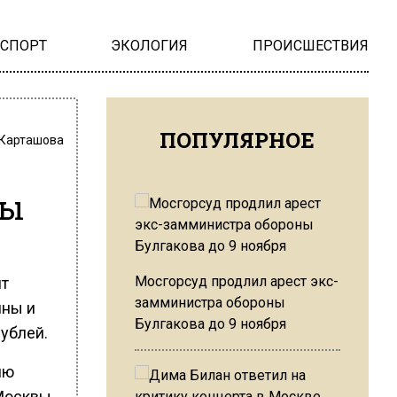
НСПОРТ
ЭКОЛОГИЯ
ПРОИСШЕСТВИЯ
ПОПУЛЯРНОЕ
 Карташова
ды
Мосгорсуд продлил арест экс-
ит
замминистра обороны
йны и
Булгакова до 9 ноября
рублей.
ню
 Москвы