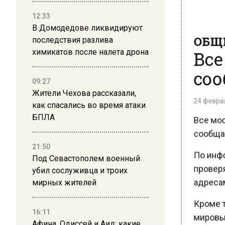
12:33
В Домодедове ликвидируют
ОБЩЕ
последствия разлива
Все
химикатов после налета дрона
соо
09:27
Жители Чехова рассказали,
24 февраля
как спасались во время атаки
Все мос
БПЛА
сообщае
21:50
По инфо
Под Севастополем военный
проверя
убил сослуживца и троих
адресам
мирных жителей
Кроме т
16:11
мировые
Афина, Одиссей и Аид: какие