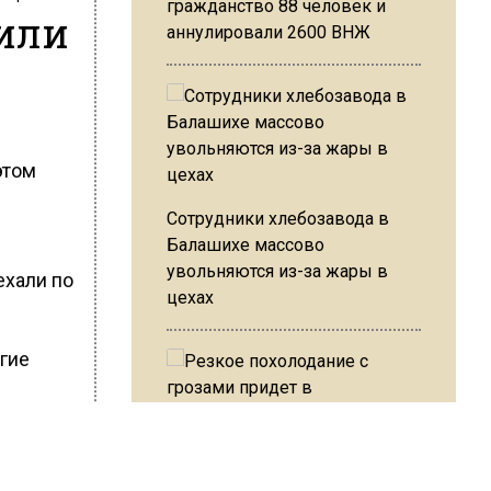
гражданство 88 человек и
чили
аннулировали 2600 ВНЖ
этом
Сотрудники хлебозавода в
Балашихе массово
увольняются из-за жары в
ехали по
цехах
гие
тром в
Резкое похолодание с
рейсов.
грозами придет в