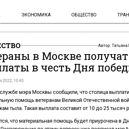
А
ЭКОНОМИКА
ОБЩЕСТВО
ТРА
СТВО
Автор:
Татьяна
ераны в Москве получат
латы в честь Дня побе
 2022, 10:40
-службе мэра Москвы сообщили, что столица выплат
льную помощь ветеранам Великой Отечественной во
ам тыла. Такая выплата составит от 10 до 25 тысяч 
тся, что материальная помощь будет приурочена в Д
 Распоряжение по этому вопросу уже подписал мэр