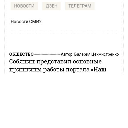
НОВОСТИ
ДЗЕН
ТЕЛЕГРАМ
Новости СМИ2
ОБЩЕСТВО
Автор:
Валерия Цехмистренко
Собянин представил основные
принципы работы портала «Наш
город»
25 февраля 2022, 11:20
Основные принципы работы портала «Наш
город» представил на своем персональном
сайте мэр Москвы Сергей Собянин, а также
он подвел итоги его деятельности за 10 лет.