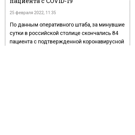
пациента с COVID-19
25 февраля 2022, 11:35
По данным оперативного штаба, за минувшие
сутки в российской столице скончались 84
пациента с подтвержденной коронавирусной
инфекцией. В общей сложности в Москве с
начала пандемии умерли 41 032 человека с
коронавирусом.
Власти Москвы отмечали, что новая волна
заболеваемости уже идет на спад. В том
числе, коронавирус реже встречается у
детей.
Ранее Вести Московского региона
сообщали
, что за минувшие сутки в