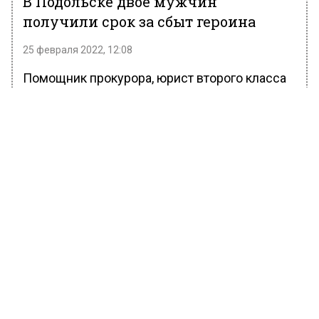
В Подольске двое мужчин
получили срок за сбыт героина
25 февраля 2022, 12:08
Помощник прокурора, юрист второго класса
Маргарита Тарасова сообщила, что в
Подольске приговорили к 10 и 7,5 годам
лишения свободы двух закладчиков за сбыт
героина.
В конце августа прошлого года у одного из
обвиняемых было обнаружено 72 г героина.
Оба нарушителя показывали, где ими были
сделаны закладки, давали признательные
показания. Свою вину подсудимые
полностью признали.