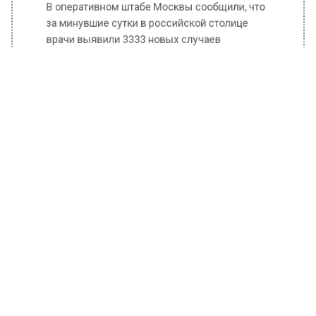
врачи выявили 3333 новых случаев
заболевания коронавирусной инфекцией.
Власти Москвы уже сообщали, что
очередная волна заболеваемости в столице
спадает, медицинские учреждения
возвращаются к оказанию плановой
медицинской помощи.
Ранее Вести Московского региона
сообщали
, что полиция задержала 600
человек во время несогласованной
протестной акции в Москве.
БОЛЬШЕ АКТУАЛЬНЫХ НОВОСТЕЙ И ЭКСКЛЮЗИВНЫХ
ВИДЕО В ТЕЛЕГРАМ-КАНАЛЕ "ВЕСТИ МОСКОВСКОГО
РЕГИОНА".
ПОДПИШИСЬ!