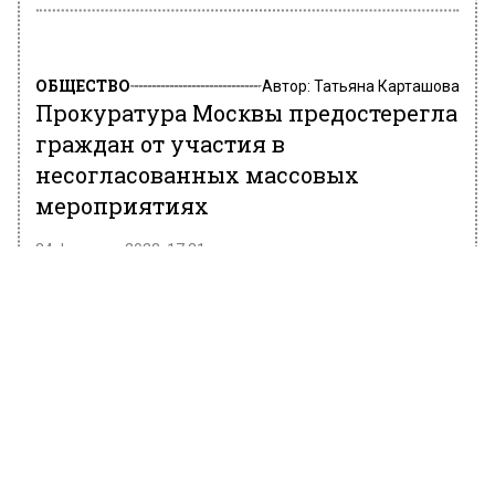
ОБЩЕСТВО
Автор:
Татьяна Карташова
Прокуратура Москвы предостерегла
граждан от участия в
несогласованных массовых
мероприятиях
24 февраля 2022, 17:21
В Telegram-канале столичной прокуратуры
сообщили, что прокуратура Москвы
предупредила о негативных последствиях
участия в несогласованных массовых
мероприятиях.
В ведомстве отметили, что информация,