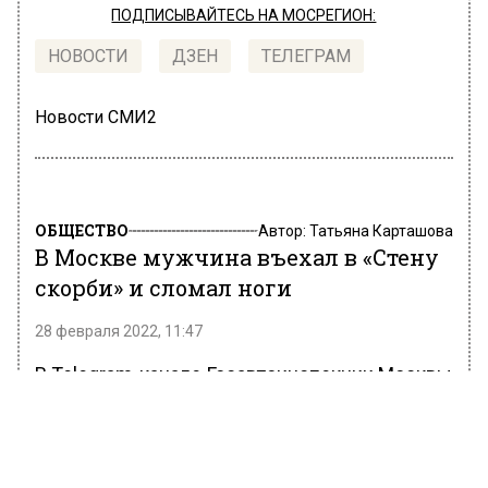
ПОДПИСЫВАЙТЕСЬ НА МОСРЕГИОН:
НОВОСТИ
ДЗЕН
ТЕЛЕГРАМ
Новости СМИ2
ОБЩЕСТВО
Автор:
Татьяна Карташова
В Москве мужчина въехал в «Стену
скорби» и сломал ноги
28 февраля 2022, 11:47
В Telegram-канале Госавтоинспекции Москвы
сообщили, что легковой автомобиль въехал в
мемориал «Стена скорби». По информации
ведомства, водитель госпитализирован. У