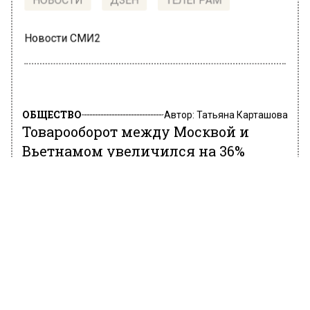
НОВОСТИ
ДЗЕН
ТЕЛЕГРАМ
Новости СМИ2
ОБЩЕСТВО
Автор:
Татьяна Карташова
Товарооборот между Москвой и
Вьетнамом увеличился на 36%
2 марта 2022, 10:56
В пресс-службе Комплекса экономической
политики и имущественно-земельных
отношений правительства Москвы сообщили,
что товарооборот между Москвой и
Вьетнамом в 2021 году достиг 3,9 млрд
долларов. Этот показатель на 36% больше,