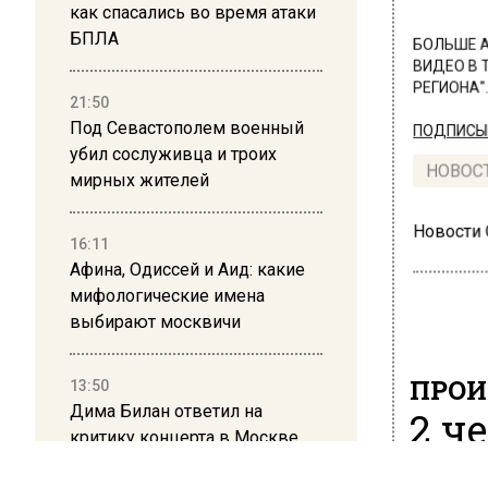
как спасались во время атаки
БПЛА
БОЛЬШЕ А
ВИДЕО В 
РЕГИОНА".
21:50
Под Севастополем военный
ПОДПИСЫВ
убил сослуживца и троих
НОВОС
мирных жителей
Новости
16:11
Афина, Одиссей и Аид: какие
мифологические имена
выбирают москвичи
ПРОИ
13:50
Дима Билан ответил на
2 ч
критику концерта в Москве
рез