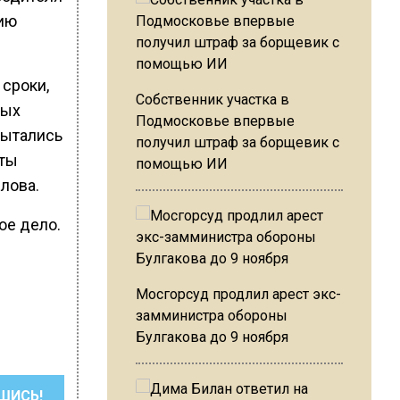
лию
 сроки,
Собственник участка в
ных
Подмосковье впервые
пытались
получил штраф за борщевик с
нты
помощью ИИ
лова.
ое дело.
Мосгорсуд продлил арест экс-
замминистра обороны
Булгакова до 9 ноября
ШИСЬ!