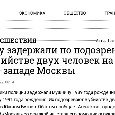
А
ЭКОНОМИКА
ОБЩЕСТВО
ТРА
СШЕСТВИЯ
Автор:
l.pe
у задержали по подозр
бийстве двух человек на
-западе Москвы
22, 08:14
ики полиции задержали мужчину 1989 года рождени
 1991 года рождения. Их подозревают в убийстве дв
 в Южном Бутово. Об этом сообщает Агентство город
й «Москва» со ссылкой на старшего помощника руко