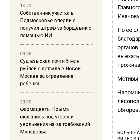
13:21
Главног
Собственник участка в
Иванову
Подмосковье впервые
получил штраф за борщевик с
По её сл
помощью ИИ
благода
органов
09:46
выехать 
Суд взыскал почти 5 млн
прожива
рублей с детсада в Новой
Москве за отравление
Мотивы 
ребенка
Напомни
лесопол
20:30
Фармацевты Крыма
обгорев
оказались под угрозой
увольнения из-за требований
Минздрава
БОЛЬШЕ А
ВИДЕО В 