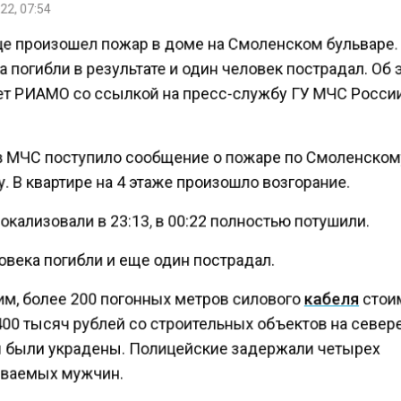
22, 07:54
це произошел пожар в доме на Смоленском бульваре.
 погибли в результате и один человек пострадал. Об 
т РИАМО со ссылкой на пресс-службу ГУ МЧС Росси
 в МЧС поступило сообщение о пожаре по Смоленско
. В квартире на 4 этаже произошло возгорание.
кализовали в 23:13, в 00:22 полностью потушили.
овека погибли и еще один пострадал.
м, более 200 погонных метров силового
кабеля
стои
00 тысяч рублей со строительных объектов на север
 были украдены. Полицейские задержали четырех
ваемых мужчин.