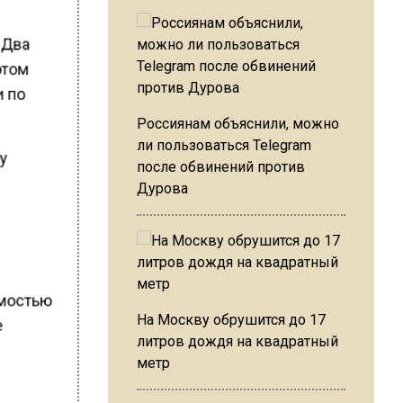
 Два
этом
и по
Россиянам объяснили, можно
ли пользоваться Telegram
му
после обвинений против
Дурова
мостью
На Москву обрушится до 17
е
литров дождя на квадратный
метр