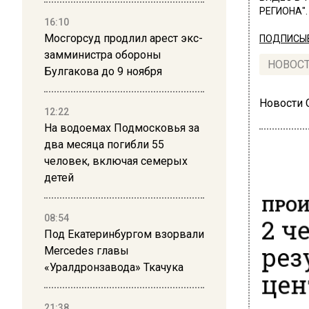
РЕГИОНА".
16:10
Мосгорсуд продлил арест экс-
ПОДПИСЫВ
замминистра обороны
НОВОС
Булгакова до 9 ноября
Новости
12:22
На водоемах Подмосковья за
два месяца погибли 55
человек, включая семерых
детей
ПРОИ
2 ч
08:54
Под Екатеринбургом взорвали
рез
Mercedes главы
«Уралдронзавода» Ткачука
цен
21:38