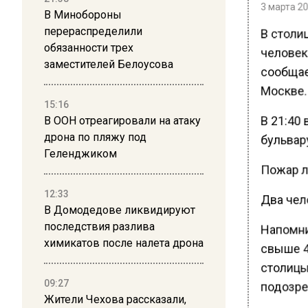
3 марта 20
В Минобороны
В столи
перераспределили
обязанности трех
человека
заместителей Белоусова
сообщае
Москве.
15:16
В 21:40
В ООН отреагировали на атаку
дрона по пляжу под
бульвару
Геленджиком
Пожар ло
12:33
Два чел
В Домодедове ликвидируют
последствия разлива
Напомни
химикатов после налета дрона
свыше 4
столицы
09:27
подозре
Жители Чехова рассказали,