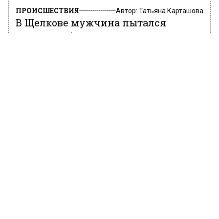
ПРОИСШЕСТВИЯ
Автор:
Татьяна Карташова
В Щелкове мужчина пытался
похитить бутылку коньяка
3 марта 2022, 13:07
В пресс-службе Главного управления
Росгвардии по Московской области
сообщили, что сотрудниками
вневедомственной охраны был задержан
мужчина, который пытался похитить
литровую бутылку коньяка из магазина в
Щелкове.
По информации ведомства, ущерб составил
около 4 тысяч рублей. Росгвардейцы,
которые прибыли на место происшествия,