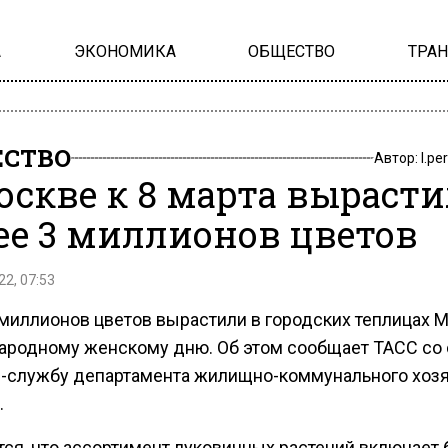
А
ЭКОНОМИКА
ОБЩЕСТВО
ТРА
СТВО
Автор:
l.pe
оскве к 8 марта выраст
ее 3 миллионов цветов
22, 07:53
 миллионов цветов вырастили в городских теплицах 
родному женскому дню. Об этом сообщает ТАСС со
с-службу департамента жилищно-коммунального хоз
.
тся, что ассортимент луковичных растений включает 