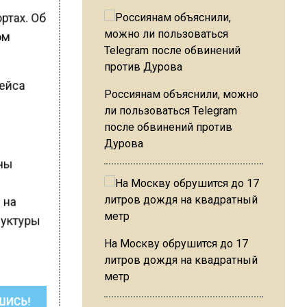
ртах. Об
том
рейса
Россиянам объяснили, можно
ли пользоваться Telegram
после обвинений против
Дурова
ены
м
 на
руктуры
На Москву обрушится до 17
литров дождя на квадратный
метр
ШИСЬ!