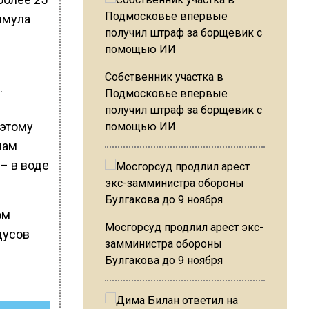
имула
Собственник участка в
.
Подмосковье впервые
получил штраф за борщевик с
 этому
помощью ИИ
чам
– в воде
ом
Мосгорсуд продлил арест экс-
дусов
замминистра обороны
Булгакова до 9 ноября