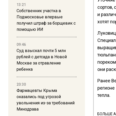
13:21
сортов, 
Собственник участка в
и разли
Подмосковье впервые
хотят п
получил штраф за борщевик с
помощью ИИ
Луковиц
Специал
09:46
выращива
Суд взыскал почти 5 млн
тюльпан
рублей с детсада в Новой
пореком
Москве за отравление
они рас
ребенка
Ранее В
20:30
регионе
Фармацевты Крыма
тепла.
оказались под угрозой
увольнения из-за требований
Минздрава
БОЛЬШЕ А