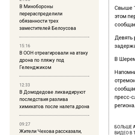
Свыше 1
В Минобороны
перераспределили
этом пер
обязанности трех
сообщае
заместителей Белоусова
Девять 
задержа
15:16
В ООН отреагировали на атаку
В Шерем
дрона по пляжу под
Геленджиком
Напомни
отремон
12:33
сообщае
В Домодедове ликвидируют
пресс-с
последствия разлива
региона.
химикатов после налета дрона
09:27
БОЛЬШЕ А
Жители Чехова рассказали,
ВИДЕО В 