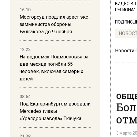
ВИДЕО В 
16:10
РЕГИОНА".
Мосгорсуд продлил арест экс-
ПОДПИСЫВ
замминистра обороны
Булгакова до 9 ноября
НОВОС
12:22
Новости
На водоемах Подмосковья за
два месяца погибли 55
человек, включая семерых
детей
ОБЩЕ
08:54
Бол
Под Екатеринбургом взорвали
Mercedes главы
отм
«Уралдронзавода» Ткачука
3 марта 20
21:38