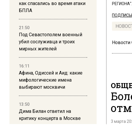
как спасались во время атаки
РЕГИОНА".
БПЛА
ПОДПИСЫВ
НОВОС
21:50
Под Севастополем военный
убил сослуживца и троих
Новости
мирных жителей
16:11
Афина, Одиссей и Аид: какие
мифологические имена
ОБЩЕ
выбирают москвичи
Бол
отм
13:50
Дима Билан ответил на
критику концерта в Москве
3 марта 20