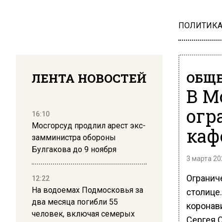
ПОЛИТИК
ЛЕНТА НОВОСТЕЙ
ОБЩЕ
В М
огр
16:10
Мосгорсуд продлил арест экс-
каф
замминистра обороны
Булгакова до 9 ноября
3 марта 20
Ограниче
12:22
На водоемах Подмосковья за
столице
два месяца погибли 55
коронав
человек, включая семерых
Сергея 