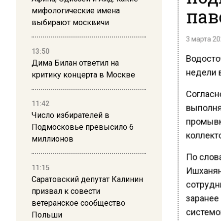
пав
мифологические имена
выбирают москвичи
3 марта 20
13:50
Водосто
Дима Билан ответил на
недели 
критику концерта в Москве
Согласн
11:42
выполня
Число избирателей в
промывк
Подмосковье превысило 6
коллект
миллионов
По слов
11:15
Ишханян
Саратовский депутат Калинин
сотрудн
призвал к совести
заранее
ветеранское сообщество
системо
Польши