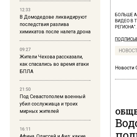
12:33
БОЛЬШЕ А
В Домодедове ликвидируют
ВИДЕО В 
последствия разлива
РЕГИОНА".
химикатов после налета дрона
ПОДПИСЫВ
09:27
НОВОС
Жители Чехова рассказали,
как спасались во время атаки
Новости
БПЛА
21:50
Под Севастополем военный
убил сослуживца и троих
ОБЩЕ
мирных жителей
Вод
16:11
под
Афина, Одиссей и Аид: какие