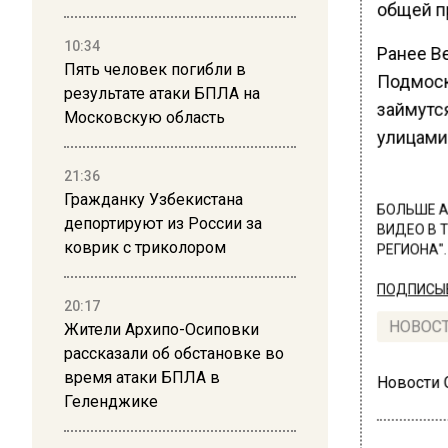
общей п
10:34
Ранее В
Пять человек погибли в
Подмос
результате атаки БПЛА на
займутс
Московскую область
улицами
21:36
Гражданку Узбекистана
БОЛЬШЕ А
депортируют из России за
ВИДЕО В 
коврик с триколором
РЕГИОНА".
ПОДПИСЫВ
20:17
НОВОС
Жители Архипо-Осиповки
рассказали об обстановке во
время атаки БПЛА в
Новости
Геленджике