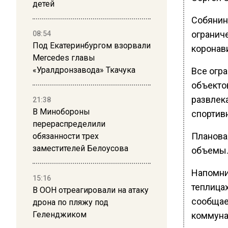
детей
Собянин
огранич
08:54
Под Екатеринбургом взорвали
коронав
Mercedes главы
«Уралдронзавода» Ткачука
Все огр
объектов
развлек
21:38
В Минобороны
спортив
перераспределили
Планова
обязанности трех
заместителей Белоусова
объемы
Напомни
15:16
теплица
В ООН отреагировали на атаку
сообщае
дрона по пляжу под
Геленджиком
коммуна