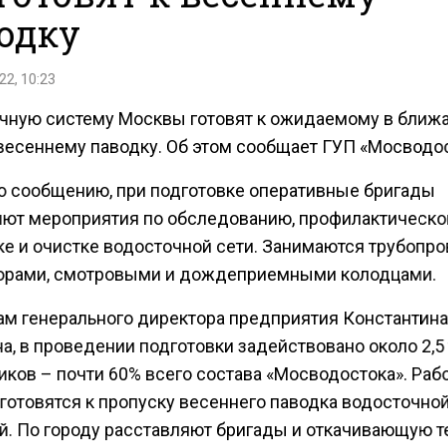
одку
22, 10:23
чную систему Москвы готовят к ожидаемому в ближ
весеннему паводку. Об этом сообщает ГУП «Мосводос
о сообщению, при подготовке оперативные бригады
ют мероприятия по обследованию, профилактическо
е и очистке водосточной сети. Занимаются трубопро
орами, смотровыми и дождеприемными колодцами.
ам генерального директора предприятия Константин
а, в проведении подготовки задействовано около 2,5
иков – почти 60% всего состава «Мосводостока». Раб
 готовятся к пропуску весеннего паводка водосточно
й. По городу расставляют бригады и откачивающую т