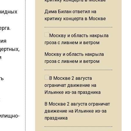
овидных
Дима Билан ответил на
критику концерта в Москве
рга.
ния
цертных,
Москву и область накрыла
и
гроза с ливнем и ветром
ть
х
В Москве 2 августа ограничат
движение на Ильинке из-за
жилищно-
праздника