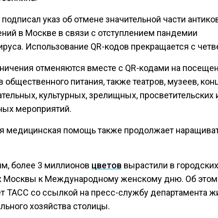
 подписал указ об отмене значительной части антик
ений в Москве в связи с отступлением пандемии
ируса. Использование QR-кодов прекращается с четве
аничения отменяются вместе с QR-кодами на посеще
 общественного питания, также театров, музеев, кон
ательных, культурных, зрелищных, просветительских 
ных мероприятий.
я медицинская помощь также продолжает наращива
.
м, более 3 миллионов
цветов
вырастили в городски
х Москвы к Международному женскому дню. Об этом
т ТАСС со ссылкой на пресс-службу департамента 
льного хозяйства столицы.