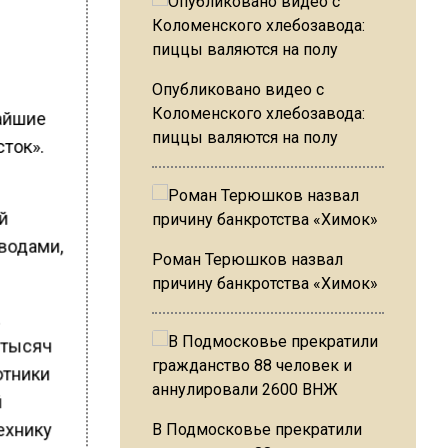
Опубликовано видео с
Коломенского хлебозавода:
айшие
пиццы валяются на полу
ток».
й
водами,
Роман Терюшков назвал
причину банкротства «Химок»
а
 тысяч
отники
й
ехнику
В Подмосковье прекратили