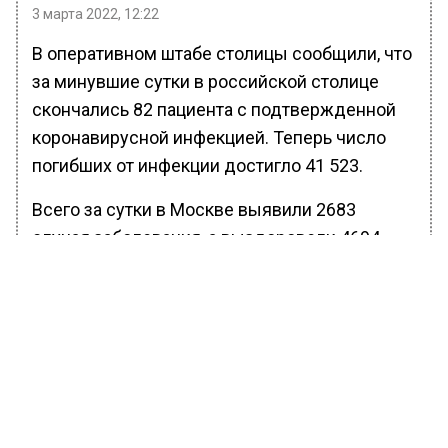
3 марта 2022, 12:22
В оперативном штабе столицы сообщили, что
за минувшие сутки в российской столице
скончались 82 пациента с подтвержденной
коронавирусной инфекцией. Теперь число
погибших от инфекции достигло 41 523.
Всего за сутки в Москве выявили 2683
случая заболевания, а выздоровели 4694
пациента.
Ранее Вести Московского региона
сообщали
, что ограничения на посещение
кафе, театров и музеев, отменили в столице.
БОЛЬШЕ АКТУАЛЬНЫХ НОВОСТЕЙ И ЭКСКЛЮЗИВНЫХ