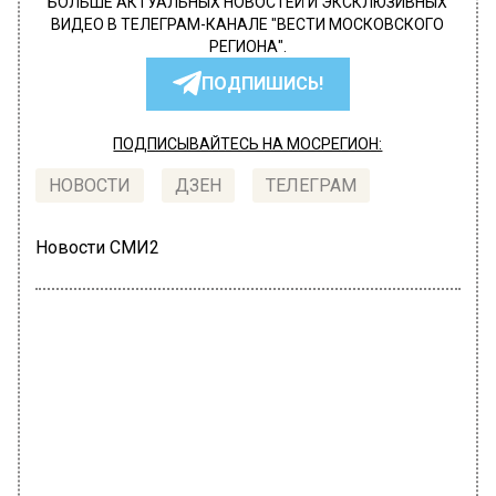
БОЛЬШЕ АКТУАЛЬНЫХ НОВОСТЕЙ И ЭКСКЛЮЗИВНЫХ
ВИДЕО В ТЕЛЕГРАМ-КАНАЛЕ "ВЕСТИ МОСКОВСКОГО
РЕГИОНА".
ПОДПИШИСЬ!
ПОДПИСЫВАЙТЕСЬ НА МОСРЕГИОН:
НОВОСТИ
ДЗЕН
ТЕЛЕГРАМ
Новости СМИ2
ОБЩЕСТВО
Автор:
Татьяна Карташова
В Москве начали демонтировать
новогодние световые украшения