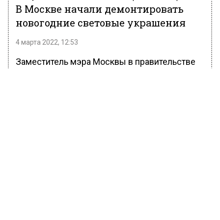
В Москве начали демонтировать
новогодние световые украшения
4 марта 2022, 12:53
Заместитель мэра Москвы в правительстве
Москвы Петр Бирюков сообщил, что
специалисты Комплекса городского
хозяйства начали демонтаж новогодних
световых конструкций в российской столице.
Он отметил, что некоторые новогодние
украшения были убраны еще в середине
января, а световые тоннели, арки,
светящиеся шары и навесные гирлянды
оставить радовать глаз москвичей до весны.
Бирюков пояснил, что зимой рано темнеет, а