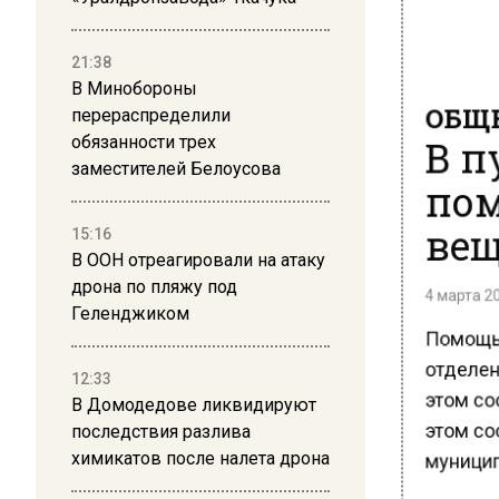
21:38
В Минобороны
ОБЩЕ
перераспределили
В п
обязанности трех
заместителей Белоусова
пом
вещ
15:16
В ООН отреагировали на атаку
дрона по пляжу под
4 марта 20
Геленджиком
Помощь 
отделен
12:33
этом со
В Домодедове ликвидируют
этом со
последствия разлива
муницип
химикатов после налета дрона