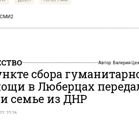
ТИ
ДЗЕН
ТЕЛЕГРАМ
 СМИ2
СТВО
Автор:
Валерия Це
ункте сбора гуманитарн
ощи в Люберцах переда
и семье из ДНР
22, 22:26
семье из ДНР оказали в пятницу сотрудники местно
ия партии «Единая Россия» городского округа Любер