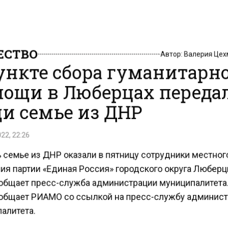
СТВО
Автор:
Валерия Це
ункте сбора гуманитарн
ощи в Люберцах переда
и семье из ДНР
22, 22:26
семье из ДНР оказали в пятницу сотрудники местно
ия партии «Единая Россия» городского округа Любер
общает пресс-служба администрации муниципалитета
общает РИАМО со ссылкой на пресс-службу админис
алитета.