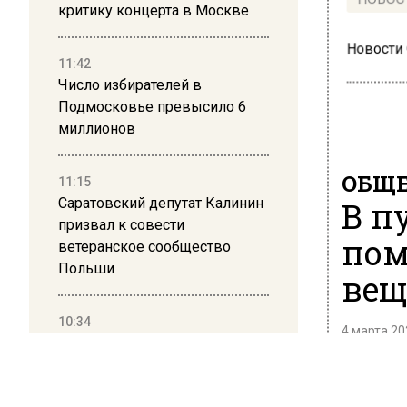
НОВОС
критику концерта в Москве
Новости
11:42
Число избирателей в
Подмосковье превысило 6
миллионов
ОБЩЕ
11:15
Саратовский депутат Калинин
В п
призвал к совести
пом
ветеранское сообщество
Польши
вещ
10:34
4 марта 20
Пять человек погибли в
результате атаки БПЛА на
Помощь 
Московскую область
отделен