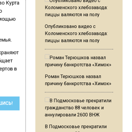
ево Курта
ую
помощью
Опубликовано видео с
Коломенского хлебозавода:
емья.
пиццы валяются на полу
охраняют
общает
ертов в
Роман Терюшков назвал
причину банкротства «Химок»
ШИСЬ!
В Подмосковье прекратили