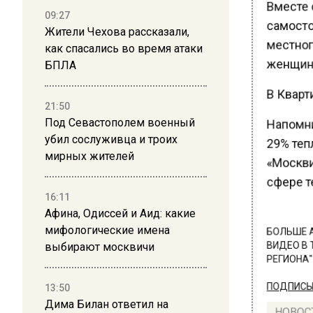
Вместе с
09:27
самосто
Жители Чехова рассказали,
местног
как спасались во время атаки
женщина
БПЛА
В Кварт
21:50
Под Севастополем военный
Напомн
убил сослуживца и троих
29% теп
мирных жителей
«Москви
сфере т
16:11
Афина, Одиссей и Аид: какие
мифологические имена
БОЛЬШЕ А
выбирают москвичи
ВИДЕО В 
РЕГИОНА".
13:50
ПОДПИСЫВ
Дима Билан ответил на