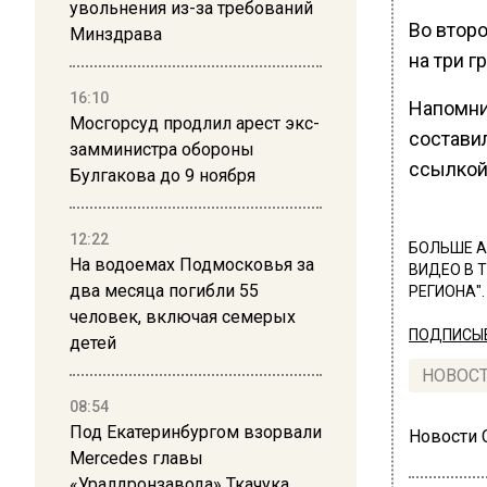
увольнения из-за требований
Во второ
Минздрава
на три 
16:10
Напомни
Мосгорсуд продлил арест экс-
состави
замминистра обороны
ссылкой
Булгакова до 9 ноября
12:22
БОЛЬШЕ А
На водоемах Подмосковья за
ВИДЕО В 
два месяца погибли 55
РЕГИОНА".
человек, включая семерых
ПОДПИСЫВ
детей
НОВОС
08:54
Под Екатеринбургом взорвали
Новости
Mercedes главы
«Уралдронзавода» Ткачука