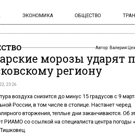
А
ЭКОНОМИКА
ОБЩЕСТВО
ТРА
СТВО
Автор:
Валерия Це
арские морозы ударят 
ковскому региону
22, 23:26
ура воздуха снизится до минус 15 градусов с 9 март
ной России, в том числе в столице. Настанет черед
олярного вторжения, теплые дни заканчиваются. Об э
т РИАМО со ссылкой на специалиста центра погоды 
 Тишковец.