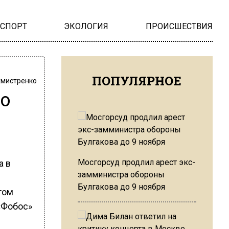
НСПОРТ
ЭКОЛОГИЯ
ПРОИСШЕСТВИЯ
ПОПУЛЯРНОЕ
хмистренко
по
Мосгорсуд продлил арест экс-
а в
замминистра обороны
Булгакова до 9 ноября
том
«Фобос»