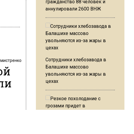
гражданство 88 человек и
аннулировали 2600 ВНЖ
Сотрудники хлебозавода в
хмистренко
ой
Балашихе массово
увольняются из-за жары в
ли
цехах
го
Резкое похолодание с
цы. Об
грозами придет в