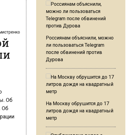
хмистренко
ой
Россиянам объяснили, можно
ли пользоваться Telegram
ли
после обвинений против
Дурова
го
цы. Об
На Москву обрушится до 17
. Об
литров дождя на квадратный
трации
метр