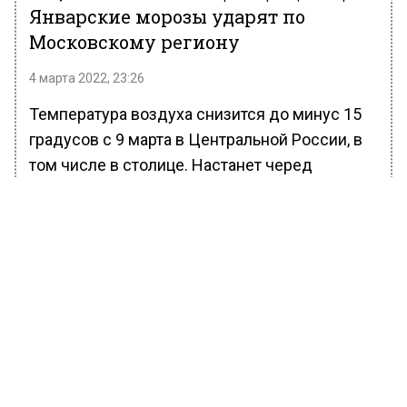
Январские морозы ударят по
Московскому региону
4 марта 2022, 23:26
Температура воздуха снизится до минус 15
градусов с 9 марта в Центральной России, в
том числе в столице. Настанет черед
ультрополярного вторжения, теплые дни
заканчиваются. Об этом сообщает РИАМО со
ссылкой на специалиста центра погоды
«Фобос» Евгения Тишковец.
Во второй половине марта в регион вернется
весенне тепло. При этом на три градуса выше
нормы будет среднемесячная температура.
Напомним, уровень коллективного