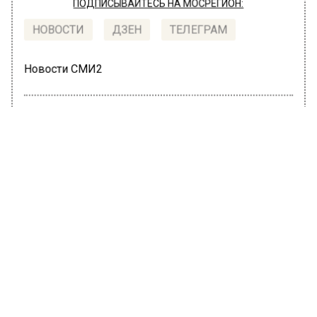
ПОДПИСЫВАЙТЕСЬ НА МОСРЕГИОН:
НОВОСТИ
ДЗЕН
ТЕЛЕГРАМ
Новости СМИ2
ОБЩЕСТВО
Автор:
Валерия Цехмистренко
Суточная госпитализация по Covid-
19 в Москве снизилась на 31,2%
5 марта 2022, 13:01
Госпитализация потребовалась 293
горожанам с коронавирусом за сутки в
Москве. Данный показатель меньше 31,2%,
чем днем ранее (426). Об этом сообщает