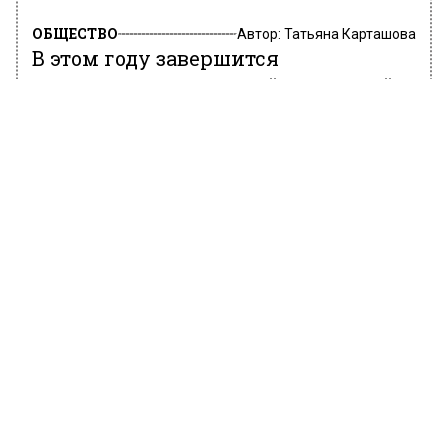
ОБЩЕСТВО
Автор:
Татьяна Карташова
В этом году завершится
строительство Большой кольцевой
линии метро
10 марта 2022, 11:50
Заммэра столицы по строительству Андрей
Бочкарев сообщил, что строительство
Большой кольцевой линии метро будет
завершено уже в этом году.
Он отметил, что сейчас в российской столице
реализуется крупнейшая программа, которая
нацелена на развитие транспортной
инфраструктуры города. Программа
включает в себя строительство новых линий