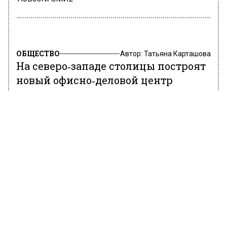
Новости СМИ2
ОБЩЕСТВО
Автор:
Татьяна Карташова
На северо‑западе столицы построят
новый офисно‑деловой центр
10 марта 2022, 14:18
На северо-западе столицы будет построен
новый офисно-деловой центр, который будет
иметь свою подземную автостоянку,
рассчитанные на 160 машин.
По словам главного архитектора Москвы
Сергея Кузнецова, кровля офиса будет
эксплуатируемой. Само здание визуально