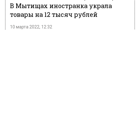
В Мытищах иностранка украла
товары на 12 тысяч рублей
10 марта 2022, 12:32
В пресс-службе МУ МВД России
«Мытищинское» сообщили, что в городском
округе Мытищи была задержана уроженка
ближнего зарубежья. Ее подозревают в
краже товаров из магазина.
К правоохранителям обратился менеджер
супермаркета. Он сообщил о похищении
товара. Общая сумма ущерба составила
более 12 тысяч рублей.
В ходе следствия, по подозрению в
совершении преступления установлена и