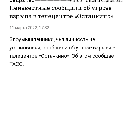
ОБЩЕСТВО
Автор:
Татьяна Карташова
Неизвестные сообщили об угрозе
взрыва в телецентре «Останкино»
11 марта 2022, 17:32
Злоумышленники, чья личность не
установлена, сообщили об угрозе взрыва в
телецентре «Останкино». Об этом сообщает
ТАСС.
По информации источника, в «Останкино»
поступило анонимное сообщение о
заложенном взрывном устройстве. Сейчас
специалисты проверяют информацию на
достоверность, сообщения об эвакуации не
поступали.
Ранее Вести Московского региона