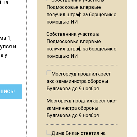
 на
Собственник участка в
а 1,
Подмосковье впервые
улся и
получил штраф за борщевик с
а у
помощью ИИ
ШИСЬ!
Мосгорсуд продлил арест экс-
замминистра обороны
Булгакова до 9 ноября