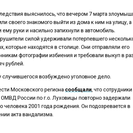
следствия выяснилось, что вечером 7 марта злоумы
ли своего знакомого выйти из дома к ним на улицу, а
 ему руки и насильно запихнули в автомобиль.
рушители силой удерживали потерпевшего несколько
х, которые находятся в столице. Они отправляли его
нникам фотографии избиения и требовали выкуп в р
ч рублей.
у случившегося возбуждено уголовное дело.
ести Московского региона
сообщали
, что сотрудники
 ОМВД России по г.о. Луховицы повторно задержали
о человека 2001 года рождения. Он подозревается в
нии акта вандализма.