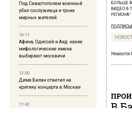
Под Севастополем военный
БОЛЬШЕ А
ВИДЕО В 
убил сослуживца и троих
РЕГИОНА".
мирных жителей
ПОДПИСЫВ
16:11
НОВОС
Афина, Одиссей и Аид: какие
мифологические имена
Новости
выбирают москвичи
13:50
Дима Билан ответил на
критику концерта в Москве
ПРОИ
В Б
11:42
Число избирателей в
пох
Подмосковье превысило 6
миллионов