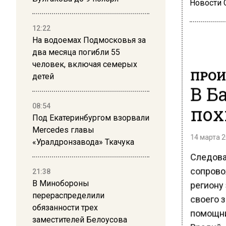
Новости
12:22
На водоемах Подмосковья за
два месяца погибли 55
человек, включая семерых
ПРОИ
детей
В Б
пох
08:54
Под Екатеринбургом взорвали
Mercedes главы
14 марта 2
«Уралдронзавода» Ткачука
Следова
сопрово
21:38
В Минобороны
региону
перераспределили
своего 
обязанности трех
помощни
заместителей Белоусова