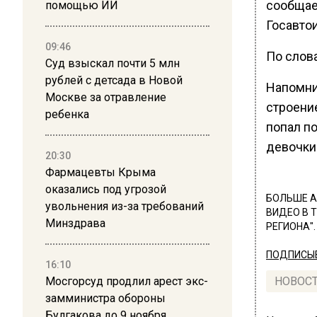
сообщае
помощью ИИ
Госавто
09:46
По слова
Суд взыскал почти 5 млн
рублей с детсада в Новой
Напомни
Москве за отравление
строени
ребенка
попал п
девочки
20:30
Фармацевты Крыма
оказались под угрозой
БОЛЬШЕ А
увольнения из-за требований
ВИДЕО В 
Минздрава
РЕГИОНА".
ПОДПИСЫВ
16:10
Мосгорсуд продлил арест экс-
НОВОС
замминистра обороны
Булгакова до 9 ноября