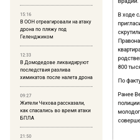
Врадий.
В ходе 
15:16
В ООН отреагировали на атаку
пригласи
дрона по пляжу под
скрутили
Геленджиком
Правона
квартира
12:33
родстве
В Домодедове ликвидируют
800 тыся
последствия разлива
химикатов после налета дрона
По факт
Ранее В
09:27
полиции
Жители Чехова рассказали,
как спасались во время атаки
молодог
БПЛА
соверше
21:50