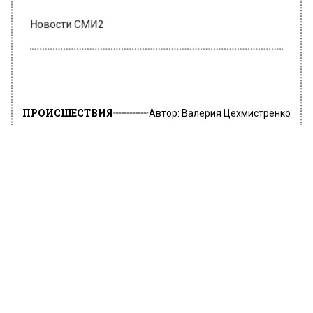
Новости СМИ2
ПРОИСШЕСТВИЯ
Автор:
Валерия Цехмистренко
Россиянин с топором устроил
потасовку в очереди «Макдоналдс»
14 марта 2022, 18:28
В очереди в ресторан «Макдоналдс»
Россияне устроили потасовку на
Чертановской улице. Об этом сообщает
«Moslenta.ru».
Инцидент произошел, когда мужчина