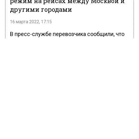
режим на рейсах между Москвой и
другими городами
16 марта 2022, 17:15
В пресс-службе перевозчика сообщили, что
авиакомпания «Аэрофлот» с 17 марта не
будет требовать от пассажиров ношение
масок на рейсах между Москвой и другими
городами России и странами, где масочный
режим уже отменили.
В ведомстве подчеркнули, что в течение
полета пассажиры по могут использовать
собственные средства индивидуальной
защиты, если сами посчитают нужным.
Ранее Вести Московского региона