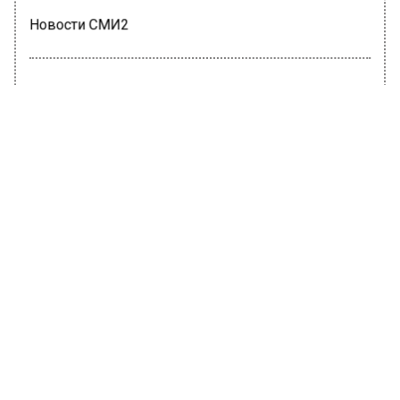
Новости СМИ2
ОБЩЕСТВО
Автор:
Татьяна Карташова
На юго-востоке столицы проходит
реконструкция путепровода через
МКАД
16 марта 2022, 13:26
В пресс-службе московского
градостроительного комплекса сообщили,
что путепровод через МКАД будет
реконструирован на улице Верхние Поля на
юго-востоке российской столицы.