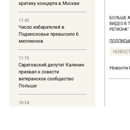
критику концерта в Москве
БОЛЬШЕ А
11:42
ВИДЕО В 
Число избирателей в
РЕГИОНА".
Подмосковье превысило 6
миллионов
ПОДПИСЫВ
НОВОС
11:15
Саратовский депутат Калинин
Новости
призвал к совести
ветеранское сообщество
Польши
10:34
ОБЩЕ
Пять человек погибли в
Бол
результате атаки БПЛА на
Московскую область