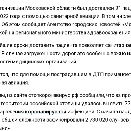
ганизации Московской области был доставлен 91 пац
022 года с помощью санитарной авиации. В том числе
. Об этом сообщает Агентство городских новостей «М
кой на регионального министерства здравоохранения
айшие сроки доставить пациента позволяет санитарна
 В случае загруженности дорог это особенно важно и
ости медицинских организаций.
тся, что для помощи пострадавшим в ДТП применяе
ая авиация.
м, на сайте стопкоронавирус.рф сообщили, что за п
а территории российской столицы удалось выявить 7
заражения
коронавирусной
инфекцией. С начала пан
в общей сложности зафиксировали 2 730 020 случаев
ания.