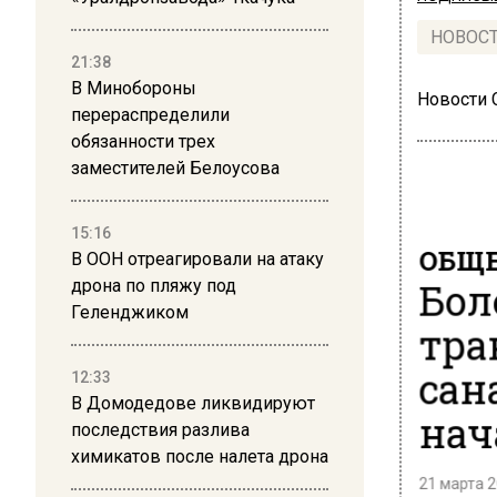
НОВОС
21:38
В Минобороны
Новости
перераспределили
обязанности трех
заместителей Белоусова
15:16
ОБЩЕ
В ООН отреагировали на атаку
Бол
дрона по пляжу под
Геленджиком
тра
сан
12:33
В Домодедове ликвидируют
нач
последствия разлива
химикатов после налета дрона
21 марта 2