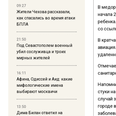
09:27
В медор
Жители Чехова рассказали,
начала 2
как спасались во время атаки
ребенка
БПЛА
со ссыл
В кратч
21:50
Под Севастополем военный
авиация.
убил сослуживца и троих
удаленн
мирных жителей
Отмечае
санитарн
16:11
Афина, Одиссей и Аид: какие
Напомни
мифологические имена
стуки н
выбирают москвичи
случай 
городе 
13:50
Дима Билан ответил на
заболев