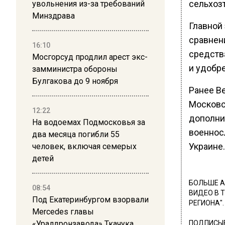
сельхоз
увольнения из-за требований
Минздрава
Главной 
сравнен
16:10
средств
Мосгорсуд продлил арест экс-
и удобр
замминистра обороны
Булгакова до 9 ноября
Ранее В
Московс
12:22
дополни
На водоемах Подмосковья за
военнос
два месяца погибли 55
Украине.
человек, включая семерых
детей
БОЛЬШЕ А
08:54
ВИДЕО В 
Под Екатеринбургом взорвали
РЕГИОНА".
Mercedes главы
«Уралдронзавода» Ткачука
ПОДПИСЫВ