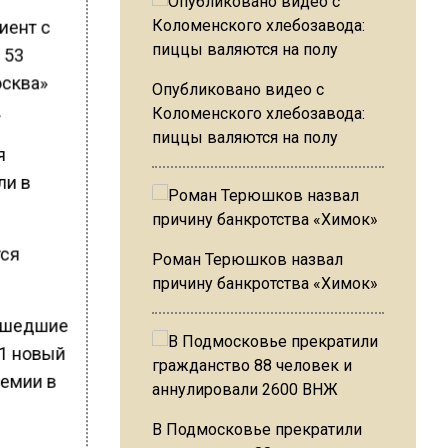
иент с
 53
осква»
Опубликовано видео с
.
Коломенского хлебозавода:
пиццы валяются на полу
я
ли в
тся
Роман Терюшков назвал
причину банкротства «Химок»
рошедшие
71 новый
демии в
В Подмосковье прекратили