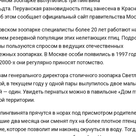
дта. Перуанская разновидность птиц занесена в Кра
Об этом сообщает официальный сайт правительства М
вском зоопарке специалисты более 20 лет работают 
ем резервной популяции этих нелетающих птиц. Под
ы пользуются спросом в ведущих отечественных
жных зоопарках. В Москве особи появились в 1997 год
000-х они регулярно приносят потомство.
ам генерального директора столичного зоопарка Све
й, в текущем году у одной пары вылупилось двое ма
й — один. Увидеть пернатых можно в павильоне «Дом 
й территории.
ингвинята прячутся в норах под присмотром родител
ие два месяца они сменят пух на более плотное пте
, которое позволит им наконец окунуться в воду. Тог