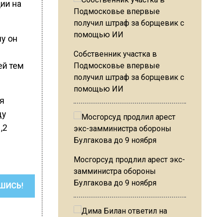
ии на
му он
Собственник участка в
ей тем
Подмосковье впервые
получил штраф за борщевик с
помощью ИИ
ия
ду
,2
Мосгорсуд продлил арест экс-
замминистра обороны
Булгакова до 9 ноября
ШИСЬ!