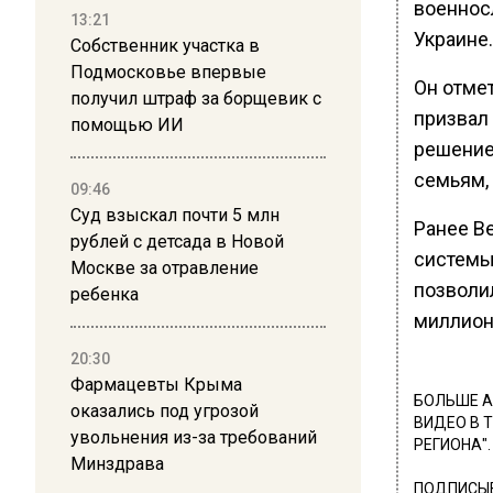
военнос
13:21
Украине.
Собственник участка в
Подмосковье впервые
Он отмет
получил штраф за борщевик с
призвал
помощью ИИ
решение
семьям,
09:46
Суд взыскал почти 5 млн
Ранее В
рублей с детсада в Новой
системы
Москве за отравление
позволи
ребенка
миллион
20:30
Фармацевты Крыма
БОЛЬШЕ А
оказались под угрозой
ВИДЕО В 
увольнения из-за требований
РЕГИОНА".
Минздрава
ПОДПИСЫВ