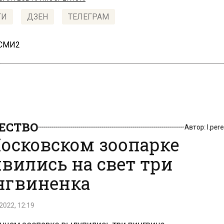
ТИ
ДЗЕН
ТЕЛЕГРАМ
 СМИ2
СТВО
Автор:
l.pe
осковском зоопарке
вились на свет три
гвиненка
022, 12:19
чном зоопарке вылупились три пингвина