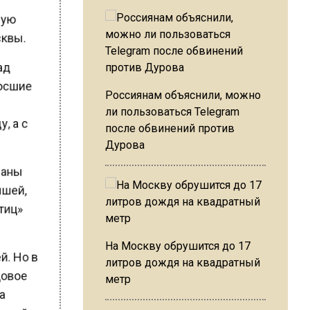
сную
осквы.
над
росшие
Россиянам объяснили, можно
ли пользоваться Telegram
у, а с
после обвинений против
Дурова
тланы
лышей,
птиц»
На Москву обрушится до 17
ей. Но в
литров дождя на квадратный
нцовое
метр
да