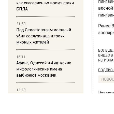
пингвиня
как спасались во время атаки
весной 
БПЛА
пингвин
21:50
Ранее В
Под Севастополем военный
зоопарк
убил сослуживца и троих
мирных жителей
БОЛЬШЕ А
16:11
ВИДЕО В 
Афина, Одиссей и Аид: какие
РЕГИОНА".
мифологические имена
ПОДПИСЫВ
выбирают москвичи
НОВОС
13:50
Дима Билан ответил на
Новости
критику концерта в Москве