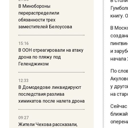
Гумболь
В Минобороны
книгу. 
перераспределили
обязанности трех
В Моско
заместителей Белоусова
создани
пингвин
15:16
и зарубе
В ООН отреагировали на атаку
начала 2
дрона по пляжу под
Геленджиком
По слов
Акулово
12:33
у друго
В Домодедове ликвидируют
на старо
последствия разлива
химикатов после налета дрона
Сейчас п
ближайш
09:27
оперение
Жители Чехова рассказали,