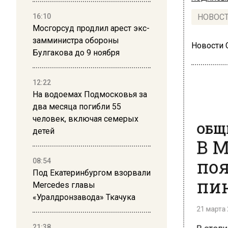
16:10
НОВОС
Мосгорсуд продлил арест экс-
замминистра обороны
Новости
Булгакова до 9 ноября
12:22
На водоемах Подмосковья за
два месяца погибли 55
ОБЩЕ
человек, включая семерых
В М
детей
поя
08:54
пин
Под Екатеринбургом взорвали
Mercedes главы
«Уралдронзавода» Ткачука
21 марта 2
В столи
21:38