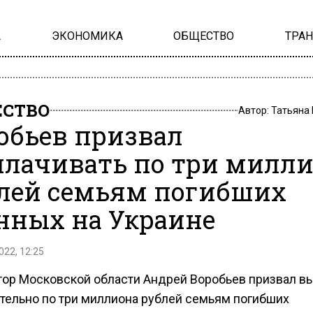
А
ЭКОНОМИКА
ОБЩЕСТВО
ТРА
СТВО
Автор:
Татьяна
обьев призвал
лачивать по три милли
лей семьям погибших
нных на Украине
022, 12:25
тор Московской области Андрей Воробьев призвал в
тельно по три миллиона рублей семьям погибших