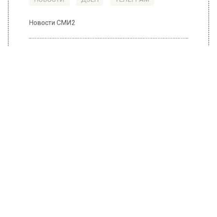
ПОДПИСЫВАЙТЕСЬ НА МОСРЕГИОН:
НОВОСТИ
ДЗЕН
ТЕЛЕГРАМ
Новости СМИ2
ОБЩЕСТВО
Автор:
Татьяна Карташова
Новый завод по производству хлеба
откроется в Подмосковье
22 марта 2022, 15:53
В пресс-службе Министерства сельского
хозяйства и продовольствия Подмосковья
сообщили, что на территории особой
экономической зоны «Ступино квадрат»